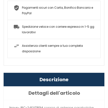
Pagamenti sicuri con Carta, Bonifico Bancario e
PayPal
Spedizione veloce con corriere espresso in 1-5 gg
lavorativi
Assistenza clienti sempre a tua completa
disposizione
Descrizione
Dettagli dell'articolo
Jirous-JRC-24EXTREM
coppia di antenne paraboliche