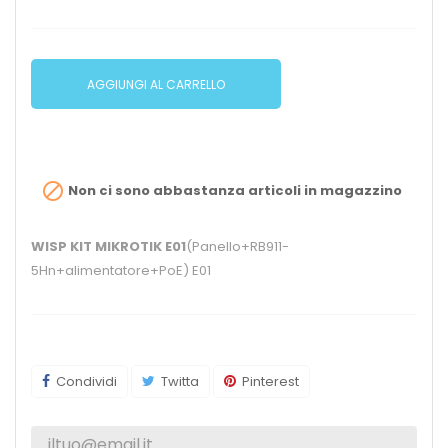
AGGIUNGI AL CARRELLO

Non ci sono abbastanza articoli in magazzino
WISP KIT MIKROTIK E01
(Panello+RB911-
5Hn+alimentatore+PoE) E01
Condividi
Twitta
Pinterest