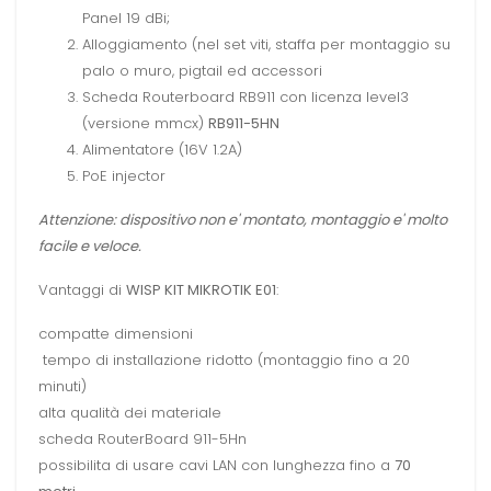
Panel 19 dBi;
Alloggiamento (nel set viti, staffa per montaggio su
palo o muro, pigtail ed accessori
Scheda Routerboard RB911 con licenza level3
(versione mmcx)
RB911-5HN
Alimentatore (16V 1.2A)
PoE injector
Attenzione: dispositivo non e' montato, montaggio e' molto
facile e veloce.
Vantaggi di
WISP KIT MIKROTIK E01
:
compatte dimensioni
tempo di installazione ridotto (montaggio fino a 20
minuti)
alta qualità dei materiale
scheda RouterBoard 9
11-5Hn
possibilita di usare cavi LAN con lunghezza fino a
70