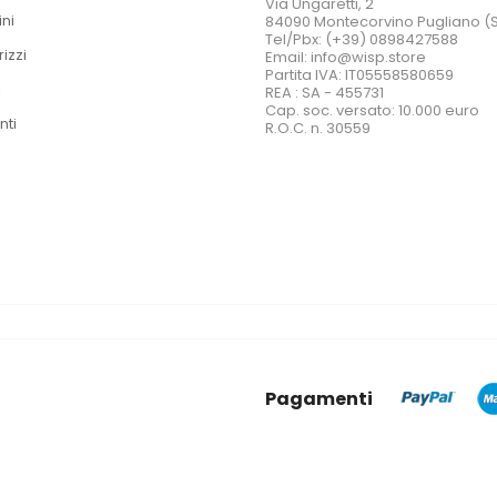
Via Ungaretti, 2
ini
84090 Montecorvino Pugliano (
Tel/Pbx: (+39) 0898427588
rizzi
Email: info@wisp.store
Partita IVA: IT05558580659
i
REA : SA - 455731
Cap. soc. versato: 10.000 euro
nti
R.O.C. n. 30559
Pagamenti