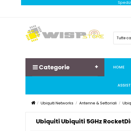
Spedizi
Tutte c
Categorie
HOME
ASSIS
Ubiquiti Networks
Antenne & Settoriali
Ubiq
Ubiquiti Ubiquiti 5GHz RocketD