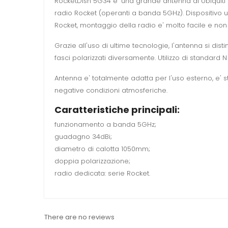
RocketDish 5G34 e' una grande antenna di Ubiquiti 
radio Rocket (operanti a banda 5GHz). Dispositivo ut
Rocket, montaggio della radio e' molto facile e non 
Grazie all'uso di ultime tecnologie, l'antenna si dis
fasci polarizzati diversamente. Utilizzo di standar
Antenna e' totalmente adatta per l'uso esterno, e' st
negative condizioni atmosferiche.
Caratteristiche principali:
funzionamento a banda 5GHz;
guadagno 34dBi;
diametro di calotta 1050mm;
doppia polarizzazione;
radio dedicata: serie Rocket.
There are no reviews