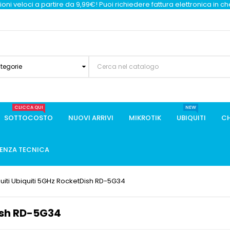
oni veloci a partire da 9,99€! Puoi richiedere fattura elettronica in c
ategorie
CLICCA QUI
NEW
SOTTOCOSTO
NUOVI ARRIVI
MIKROTIK
UBIQUITI
CH
TENZA TECNICA
uiti Ubiquiti 5GHz RocketDish RD-5G34
ish RD-5G34