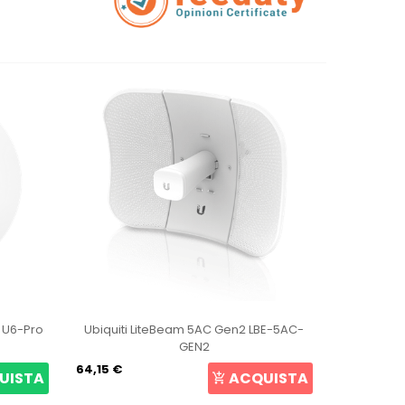
t U6-Pro
Ubiquiti LiteBeam 5AC Gen2 LBE-5AC-
Ubiqui
GEN2
64,15 €
105,69 €
UISTA
ACQUISTA