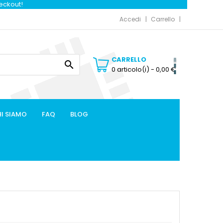
heckout!
Accedi
Carrello
CARRELLO

0 articolo(i)
- 0,00 €
I SIAMO
FAQ
BLOG