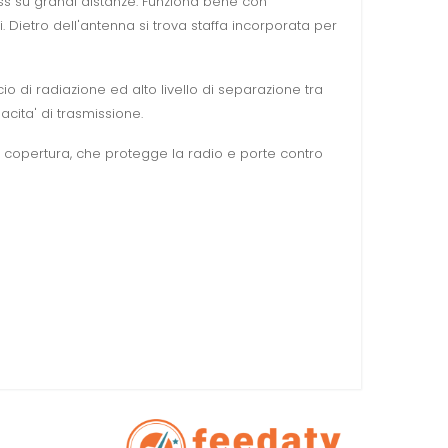
ss su grandi distanze. Funziona bene con
 Dietro dell'antenna si trova staffa
incorporata
per
cio di radiazione ed alto livello di separazione tra
cita' di trasmissione.
 la copertura, che protegge la radio e porte contro