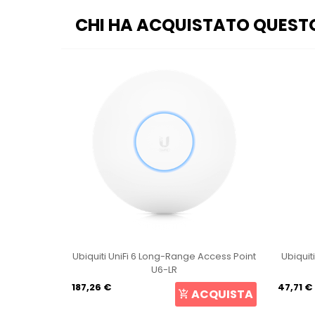
CHI HA ACQUISTATO QUEST
int U6+
Ubiquiti UniFi 6 Long-Range Access Point
Ubiquit
U6-LR
187,26 €
47,71 €
CQUISTA
ACQUISTA