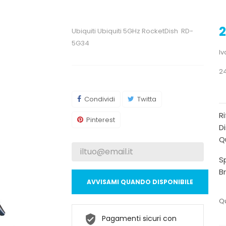
2
Ubiquiti Ubiquiti 5GHz RocketDish RD-
5G34
Iv
24
Condividi
Twitta
R
Pinterest
Di
Qu
Sp
B
AVVISAMI QUANDO DISPONIBILE
Qu
Pagamenti sicuri con