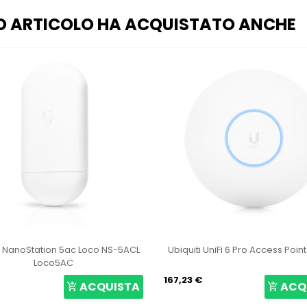
O ARTICOLO HA ACQUISTATO ANCHE
i NanoStation 5ac Loco NS-5ACL
Ubiquiti UniFi 6 Pro Access Poin
Loco5AC
167,23 €
ACQUISTA
ACQ