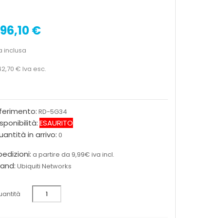
96,10 €
a inclusa
2,70 €
Iva esc.
iferimento:
RD-5G34
sponibilità:
ESAURITO
antità in arrivo:
0
edizioni:
a partire da 9,99€ iva incl.
rand:
Ubiquiti Networks
antità