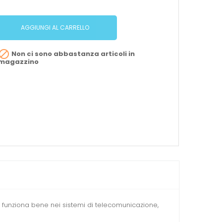
AGGIUNGI AL CARRELLO

Non ci sono abbastanza articoli in
magazzino
vo funziona bene nei sistemi di telecomunicazione,