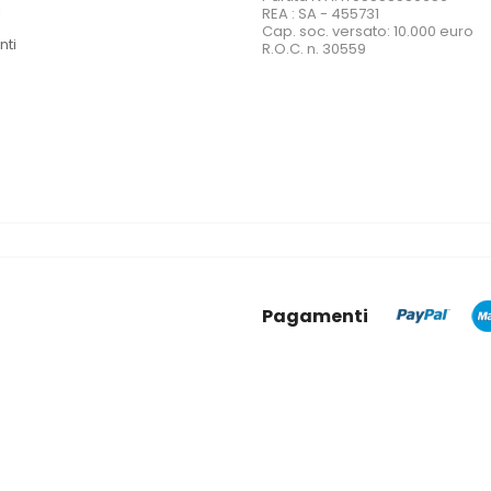
i
REA : SA - 455731
Cap. soc. versato: 10.000 euro
nti
R.O.C. n. 30559
Pagamenti