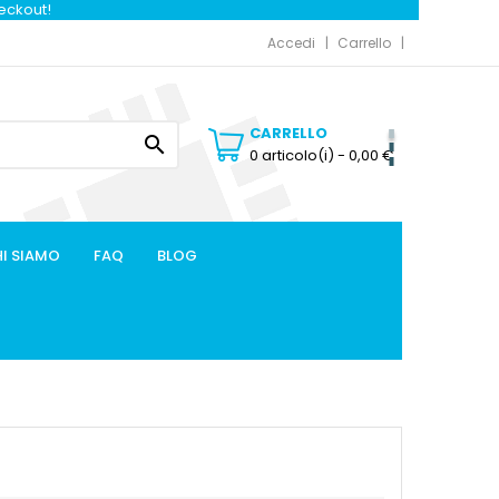
heckout!
Accedi
Carrello
CARRELLO

0 articolo(i)
- 0,00 €
I SIAMO
FAQ
BLOG