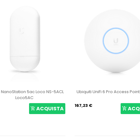
i NanoStation 5ac Loco NS-5ACL
Ubiquiti UniFi 6 Pro Access Poin
Loco5AC
167,23 €
ACQUISTA
ACQ