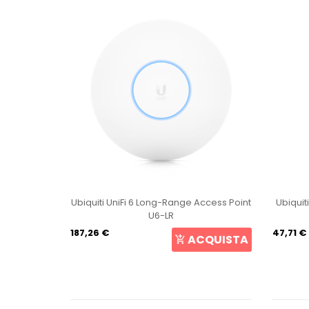
int U6+
Ubiquiti UniFi 6 Long-Range Access Point
Ubiquit
U6-LR
187,26 €
47,71 €
CQUISTA
ACQUISTA