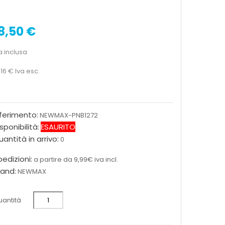
8,50 €
a inclusa
,16 €
Iva esc.
iferimento:
NEWMAX-PNB1272
sponibilità:
ESAURITO
antità in arrivo:
0
edizioni:
a partire da 9,99€ iva incl.
rand:
NEWMAX
antità