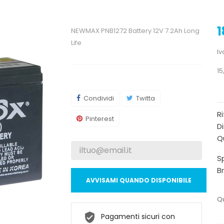
1
NEWMAX PNB1272 Battery 12V 7.2Ah Long
Life
Iv
15
Condividi
Twitta
R
Pinterest
Di
Qu
Sp
B
AVVISAMI QUANDO DISPONIBILE
Qu
Pagamenti sicuri con