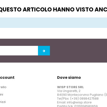
O QUESTO ARTICOLO HANNO VISTO AN
account
Dove siamo
rello
WISP STORE SRL
Via Ungaretti, 2
ini
84090 Montecorvino Pugliano (
Tel/Pbx: (+39) 0898427588
rizzi
Email: info@wisp.store
Partita IVA: IT05558580659