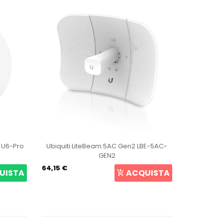
t U6-Pro
Ubiquiti LiteBeam 5AC Gen2 LBE-5AC-
Ubiqui
GEN2
64,15 €
105,69 €
UISTA
ACQUISTA