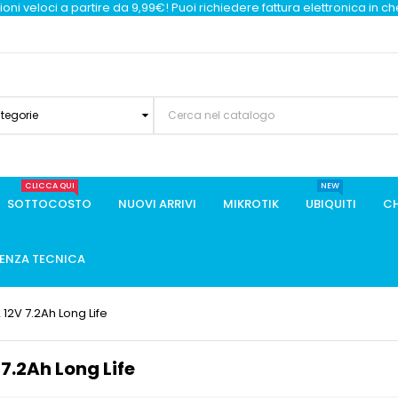
oni veloci a partire da 9,99€! Puoi richiedere fattura elettronica in c
ategorie
CLICCA QUI
NEW
SOTTOCOSTO
NUOVI ARRIVI
MIKROTIK
UBIQUITI
CH
TENZA TECNICA
2V 7.2Ah Long Life
.2Ah Long Life