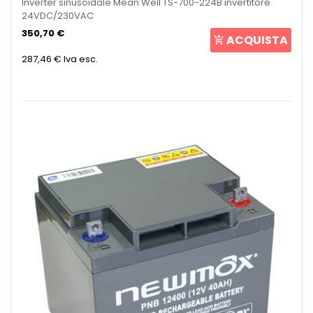
Inverter sinusoidale Mean Well TS-700-224B invertitore
24VDC/230VAC
350,70 €
ACQUISTA
287,46 €
Iva esc.