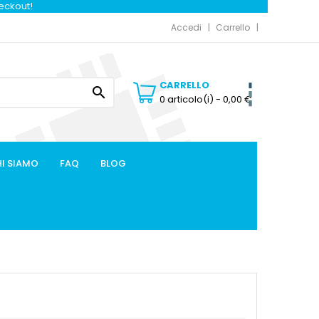
heckout!
Accedi
Carrello
CARRELLO

0 articolo(i)
- 0,00 €
I SIAMO
FAQ
BLOG