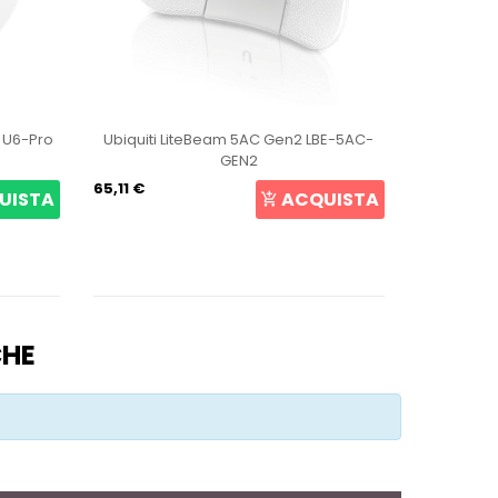
t U6-Pro
Ubiquiti LiteBeam 5AC Gen2 LBE-5AC-
Ubiqui
GEN2
65,11 €
107,27 €
UISTA
ACQUISTA
CHE