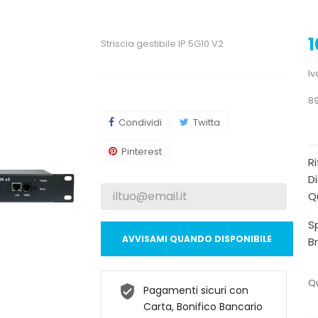
1
Striscia gestibile IP 5G10 V2
Iv
89
Condividi
Twitta
Pinterest
R
Di
Qu
Sp
AVVISAMI QUANDO DISPONIBILE
B
Qu
Pagamenti sicuri con
Carta, Bonifico Bancario