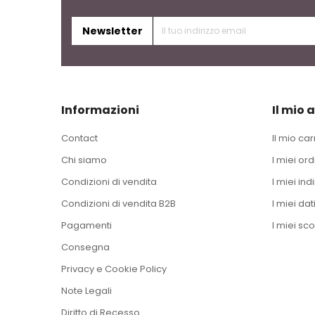
Newsletter
Informazioni
Il mio 
Contact
Il mio car
Chi siamo
I miei ord
Condizioni di vendita
I miei indi
Condizioni di vendita B2B
I miei dat
Pagamenti
I miei sco
Consegna
Privacy e Cookie Policy
Note Legali
Diritto di Recesso