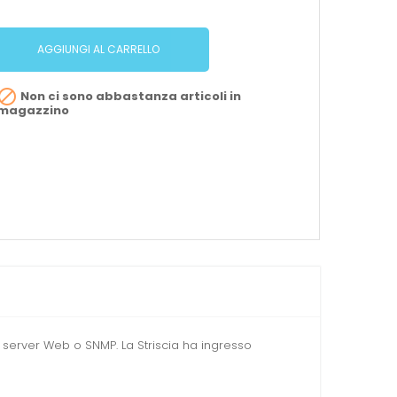
AGGIUNGI AL CARRELLO

Non ci sono abbastanza articoli in
magazzino
 server Web o SNMP. La Striscia ha ingresso