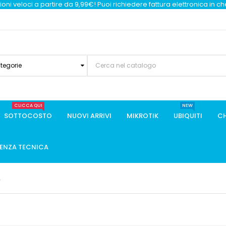
oni veloci a partire da 9,99€! Puoi richiedere fattura elettronica in c
ategorie
CLICCA QUI
NEW
SOTTOCOSTO
NUOVI ARRIVI
MIKROTIK
UBIQUITI
CH
TENZA TECNICA
2