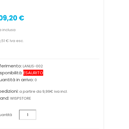
09,20 €
a inclusa
,51 €
Iva esc.
iferimento:
LANLIS-002
sponibilità:
ESAURITO
antità in arrivo:
0
edizioni:
a partire da 9,99€ iva incl.
rand:
WISPSTORE
antità