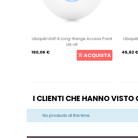
int U6+
Ubiquiti UniFi 6 Long-Range Access Point
Ubiquit
U6-LR
190,06 €
45,62 
CQUISTA
ACQUISTA
I CLIENTI CHE HANNO VIST
No products at this time.