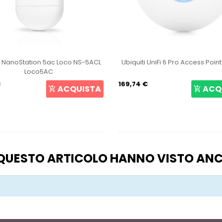
i NanoStation 5ac Loco NS-5ACL
Ubiquiti UniFi 6 Pro Access Poin
Loco5AC
€
169,74 €
ACQUISTA
ACQ
O QUESTO ARTICOLO HANNO VISTO AN