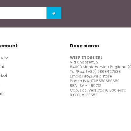
account
Dove siamo
rello
WISP STORE SRL
Via Ungaretti, 2
ini
84090 Montecorvino Pugliano (
Tel/Pbx: (+39) 0898427588
rizzi
Email: info@wisp.store
Partita IVA: IT05558580659
i
REA : SA - 455731
Cap. soc. versato: 10.000 euro
nti
R.O.C. n. 30559