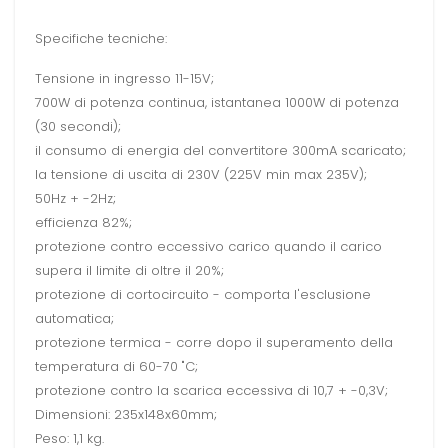
Specifiche tecniche:
Tensione in ingresso 11-15V;
700W di potenza continua, istantanea 1000W di potenza
(30 secondi);
il consumo di energia del convertitore 300mA scaricato;
la tensione di uscita di 230V (225V min max 235V);
50Hz + -2Hz;
efficienza 82%;
protezione contro eccessivo carico quando il carico
supera il limite di oltre il 20%;
protezione di cortocircuito - comporta l'esclusione
automatica;
protezione termica - corre dopo il superamento della
temperatura di 60-70 "C;
protezione contro la scarica eccessiva di 10,7 + -0,3V;
Dimensioni: 235x148x60mm;
Peso: 1,1 kg.