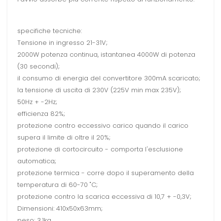
specifiche tecniche:
Tensione in ingresso 21-31V;
2000W potenza continua, istantanea 4000W di potenza
(30 secondi);
il consumo di energia del convertitore 300mA scaricato;
la tensione di uscita di 230V (225V min max 235V);
50Hz + -2Hz;
efficienza 82%;
protezione contro eccessivo carico quando il carico
supera il limite di oltre il 20%;
protezione di cortocircuito - comporta l'esclusione
automatica;
protezione termica - corre dopo il superamento della
temperatura di 60-70 "C;
protezione contro la scarica eccessiva di 10,7 + -0,3V;
Dimensioni: 410x50x63mm;
peso: 3,1kg.