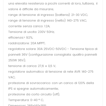
una elevata resistenza a picchi correnti di loro, tuttavia, il
valore è difficile da misurare;
range di tensione di ingresso (batteria): 21-30 VDC;
range di tensione di ingresso (netto): 140-275 VAC;
corrente senza carico: 1.2A;
Tensione di uscita: 230V 50Hz;
efficienza:> 92%;
raddrizzatore: 20A MPPT;
regolatore solare 30A 25VDC-50VDC - Tensione tipica di
pannelli 36V (configurazione consigliata: quattro pannelli
250W 36V);
tensione di carica: 27,6 ± 0,5 V;
regolatore automatico di tensione di rete AVR: 140-275
VAC;
protezione di sovraccarico: con un carico di 120% della
IPS si spegne automaticamente;
protezione da corto circuito (off);
Temperatura: 0-40 ° C;
Dimensioni: 285x140x355;