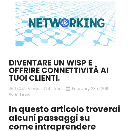
DIVENTARE UN WISP E
OFFRIRE CONNETTIVITÀ AI
TUOI CLIENTI.
17042
Views
4
Liked
February 23rd 2019
By
V. tozzi
In questo articolo troverai
alcuni passaggi su
come intraprendere