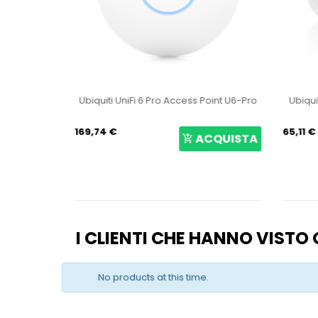
co NS-5ACL
Ubiquiti UniFi 6 Pro Access Point U6-Pro
Ubiqui
169,74 €
65,11 €
CQUISTA
ACQUISTA
I CLIENTI CHE HANNO VIST
No products at this time.