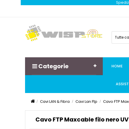
Spedizi
Tutte c
Categorie
HOME
ASSIS
Cavi LAN & Fibra
Cavi Lan Ftp
Cavo FTP Maxc
Cavo FTP Maxcable filo nero UV,