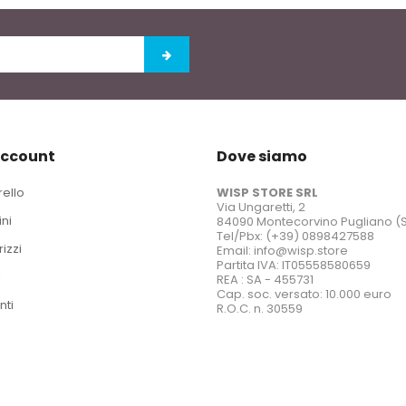
account
Dove siamo
rello
WISP STORE SRL
Via Ungaretti, 2
ini
84090 Montecorvino Pugliano (
Tel/Pbx: (+39) 0898427588
rizzi
Email: info@wisp.store
Partita IVA: IT05558580659
i
REA : SA - 455731
Cap. soc. versato: 10.000 euro
nti
R.O.C. n. 30559