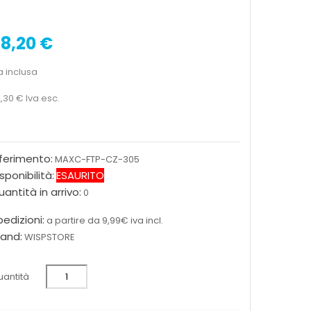
8,20 €
a inclusa
,30 €
Iva esc.
iferimento:
MAXC-FTP-CZ-305
sponibilità:
ESAURITO
antità in arrivo:
0
edizioni:
a partire da 9,99€ iva incl.
rand:
WISPSTORE
antità