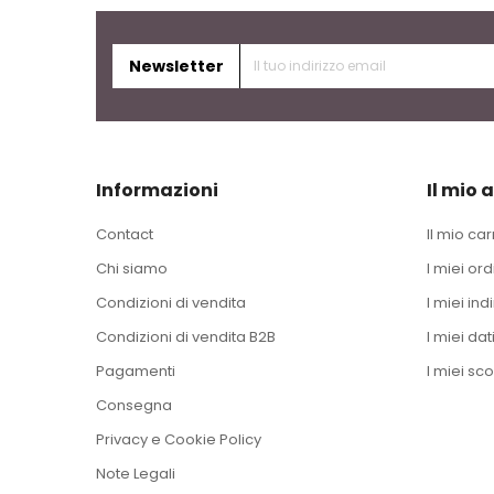
Newsletter
Informazioni
Il mio 
Contact
Il mio car
Chi siamo
I miei ord
Condizioni di vendita
I miei indi
Condizioni di vendita B2B
I miei dat
Pagamenti
I miei sco
Consegna
Privacy e Cookie Policy
Note Legali