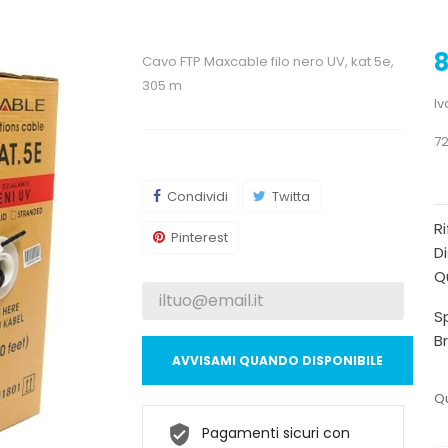
8
Cavo FTP Maxcable filo nero UV, kat 5e,
305 m
Iv
72
Condividi
Twitta
R
Pinterest
Di
Qu
Sp
B
AVVISAMI QUANDO DISPONIBILE
Qu
Pagamenti sicuri con