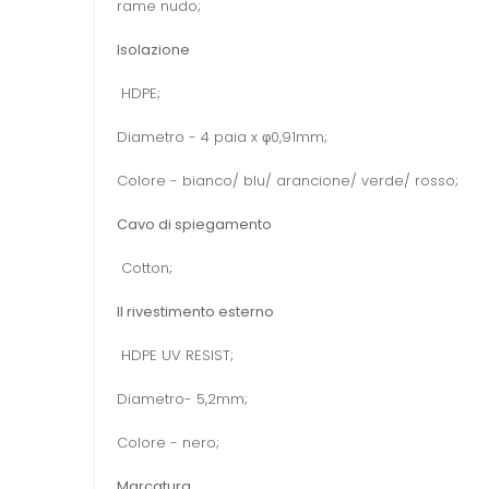
rame nudo;
Isolazione
HDPE;
Diametro - 4 paia x φ0,91mm;
Colore - bianco/ blu/ arancione/ verde/ rosso;
Cavo di spiegamento
Cotton;
Il
rivestimento esterno
HDPE UV RESIST;
Diametro- 5,2mm;
Colore - nero;
Marcatura