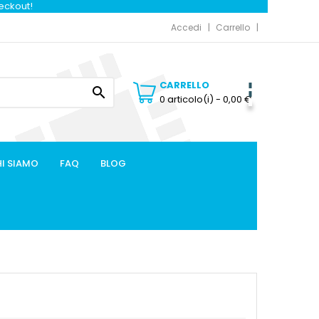
heckout!
Accedi
Carrello
CARRELLO

0 articolo(i)
- 0,00 €
I SIAMO
FAQ
BLOG