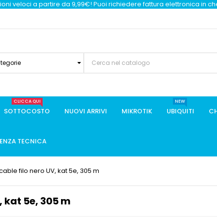
oni veloci a partire da 9,99€! Puoi richiedere fattura elettronica in c
ategorie
CLICCA QUI
NEW
SOTTOCOSTO
NUOVI ARRIVI
MIKROTIK
UBIQUITI
CH
TENZA TECNICA
able filo nero UV, kat 5e, 305 m
 kat 5e, 305 m