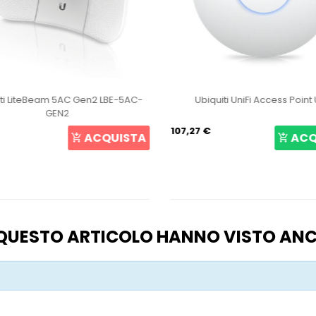
ti LiteBeam 5AC Gen2 LBE-5AC-
Ubiquiti UniFi Access Point
GEN2
107,27 €
ACQUISTA
ACQ
O QUESTO ARTICOLO HANNO VISTO AN