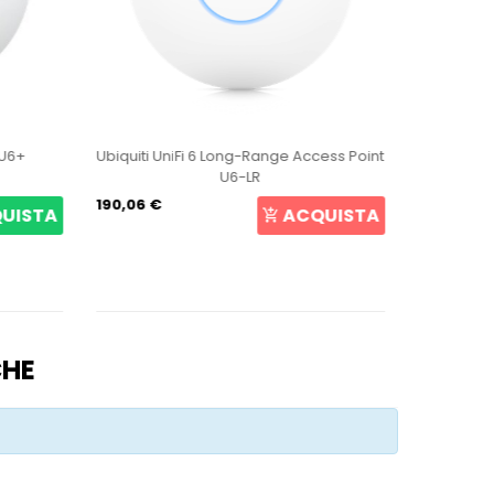
 U6+
Ubiquiti UniFi 6 Long-Range Access Point
Ubiquiti 
U6-LR
190,06 €
45,62 €
UISTA
ACQUISTA
CHE