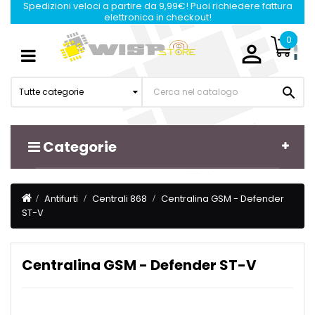
Spedizioni veloci a partire da 9,99€! Puoi richiedere fattura
elettronica in checkout!
0

Navigazione
☰
Toggle

Tutte categorie
Categorie
Antifurti
Centrali 868
Centralina GSM - Defender
ST-V
Centralina GSM - Defender ST-V