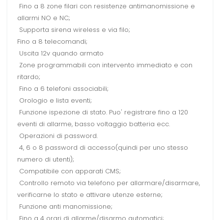
Fino a 8 zone filari con resistenze antimanomissione e
allarmi NO e NC;
Supporta sirena wireless e via filo;
Fino a 8 telecomandi;
Uscita 12v quando armato
Zone programmabili con intervento immediato e con
ritardo;
Fino a 6 telefoni associabili;
Orologio e lista eventi;
Funzione ispezione di stato. Puo' registrare fino a 120
eventi di allarme, basso voltaggio batteria ecc.
Operazioni di password.
4, 6 o 8 password di accesso(quindi per uno stesso
numero di utenti);
Compatibile con apparati CMS;
Controllo remoto via telefono per allarmare/disarmare,
verificarne lo stato e attivare utenze esterne;
Funzione anti manomissione;
Fino a 4 orari di allarme/disarmo automatici;