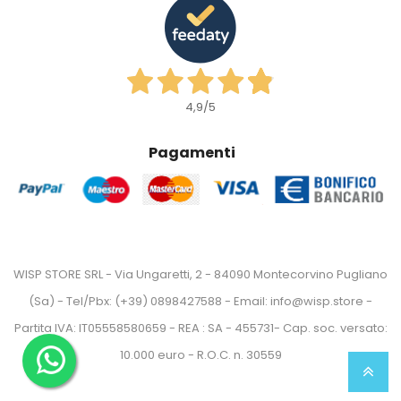
4,9
/5
Pagamenti
WISP STORE SRL - Via Ungaretti, 2 - 84090 Montecorvino Pugliano
(Sa) - Tel/Pbx: (+39) 0898427588 - Email: info@wisp.store -
Partita IVA: IT05558580659 - REA : SA - 455731- Cap. soc. versato:
10.000 euro - R.O.C. n. 30559