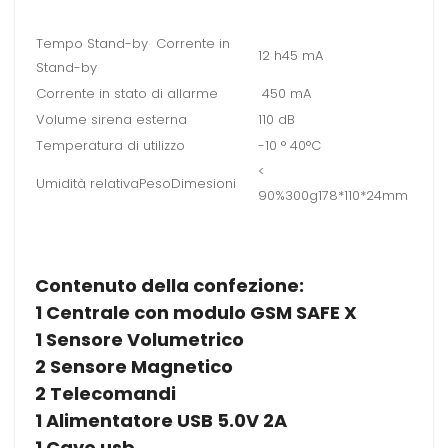
Tempo Stand-by
Corrente in
12 h45 mA
Stand-by
Corrente in stato di allarme
450 mA
Volume sirena esterna
110 dB
Temperatura di utilizzo
-10 ° 40°C
<
Umidità relativa
Peso
Dimesioni
90%
300g
178*110*24mm
Contenuto della confezione:
1 Centrale con modulo GSM SAFE X
1 Sensore Volumetrico
2 Sensore Magnetico
2 Telecomandi
1 Alimentatore USB 5.0V 2A
1 Cavo usb