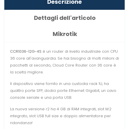
Descrizione
Dettagli dell'articolo
Mikrotik
CCR1036-12G-4S
è un router di livello industriale con CPU
36 core all'avanguardia. Se hai bisogno di molti milioni di
pacchetti al secondo, Cloud Core Router con 36 core è
la scelta migliore.
Il dispositivo viene fornito in una custodia rack 1U, ha
quattro porte SFP, dodici porte Ethernet Gigabit, un cavo
console seriale e una porta USB.
La nuova versione r2 ha 4 GB di RAM integrati, slot M.2
integrato, slot USB full size e doppio alimentatore per
ridondanza!