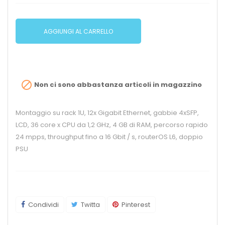
AGGIUNGI AL CARRELLO

Non ci sono abbastanza articoli in magazzino
Montaggio su rack 1U, 12x Gigabit Ethernet, gabbie 4xSFP,
LCD, 36 core x CPU da 1,2 GHz, 4 GB di RAM, percorso rapido
24 mpps, throughput fino a 16 Gbit / s, routerOS L6, doppio
PSU
Condividi
Twitta
Pinterest