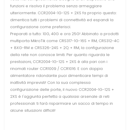
funzioni e risolva il problema senza armeggiare
ulteriormente. CCR2004-1G-12S + 2XS fa proprio questo:
dimentica tutti i problemi di connettività ed espandi la
configurazione come preferisci.
Preparati a tutto: 10G, 40G e ora 25G! Abbinato a prodotti
multiporta MikroTik come CRS317-1G-16S + RM, CRS312-4C
+ 8XG-RM e CRS326-24S + 2Q + RM, la configurazione
della rete non conosce limiti. Per quanto riguarda le
prestazioni, CCR2004-1G-12S + 2XS è alla pari con i
rinomati router CCR1009 / CCR1016. E con doppio
alimentatore ridondante puoi dimenticare tempi di
inattività imprevisti! Con la sua complessa
configurazione delle porte, il nuovo CCR2004-1G-12S +
2XS è l'aggiunta perfetta a qualsiasi arsenale di reti
professionali: ti farà risparmiare un sacco di tempo in
alcune situazioni difficili!