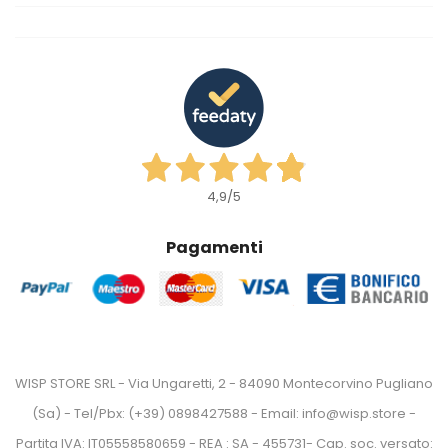
4,9
/5
Pagamenti
WISP STORE SRL - Via Ungaretti, 2 - 84090 Montecorvino Pugliano
(Sa) - Tel/Pbx: (+39) 0898427588 - Email: info@wisp.store -
Partita IVA: IT05558580659 - REA : SA - 455731- Cap. soc. versato: