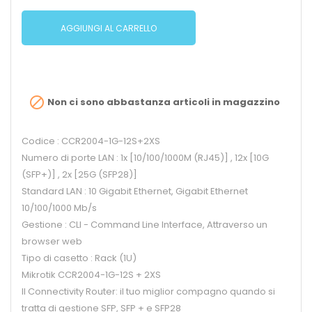
AGGIUNGI AL CARRELLO

Non ci sono abbastanza articoli in magazzino
Codice : CCR2004-1G-12S+2XS
Numero di porte LAN : 1x [10/100/1000M (RJ45)] , 12x [10G
(SFP+)] , 2x [25G (SFP28)]
Standard LAN : 10 Gigabit Ethernet, Gigabit Ethernet
10/100/1000 Mb/s
Gestione : CLI - Command Line Interface, Attraverso un
browser web
Tipo di casetto : Rack (1U)
Mikrotik CCR2004-1G-12S + 2XS
Il Connectivity Router: il tuo miglior compagno quando si
tratta di gestione SFP, SFP + e SFP28