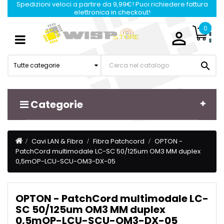
Spedizioni veloci a partire da 9,99€! Puoi richiedere fattura
elettronica in checkout!
0

Navigazione
☰
Toggle

Tutte categorie
Categorie
Cavi LAN & Fibra
Fibra Patchcord
OPTON -
PatchCord multimodale LC-SC 50/125um OM3 MM duplex
0,5mOP-LCU-SCU-OM3-DX-05
OPTON - PatchCord multimodale LC-
SC 50/125um OM3 MM duplex
0,5mOP-LCU-SCU-OM3-DX-05