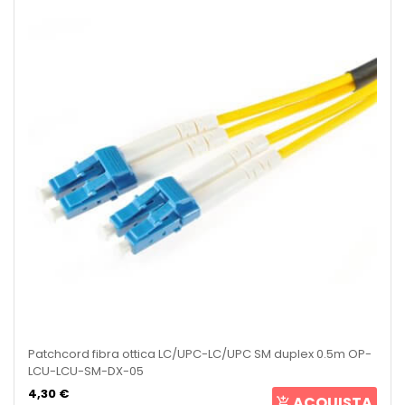
Patchcord fibra ottica LC/UPC-LC/UPC SM duplex 0.5m OP-
LCU-LCU-SM-DX-05
4,30 €
ACQUISTA