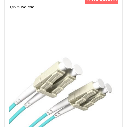
3,52 €
Iva esc.