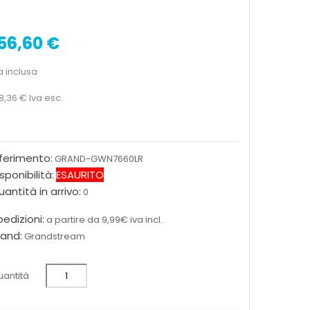
56,60 €
a inclusa
8,36 €
Iva esc.
iferimento:
GRAND-GWN7660LR
sponibilità:
ESAURITO
antità in arrivo:
0
edizioni:
a partire da 9,99€ iva incl.
rand:
Grandstream
antità