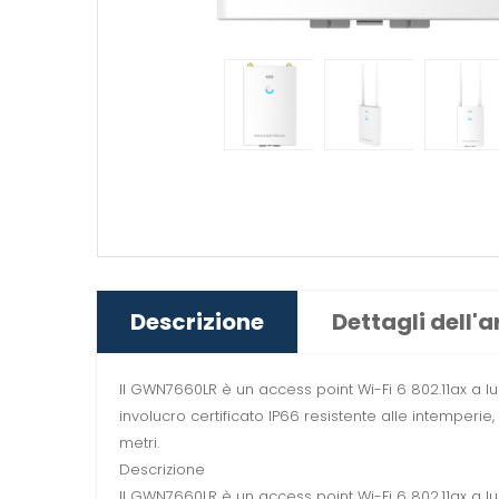
Descrizione
Dettagli dell'a
Il GWN7660LR è un access point Wi-Fi 6 802.11ax a l
involucro certificato IP66 resistente alle intemper
metri.
Descrizione
Il GWN7660LR è un access point Wi-Fi 6 802.11ax a l