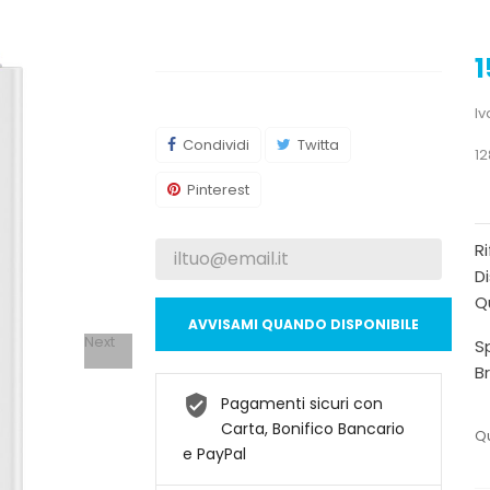
1
Iv
Condividi
Twitta
12
Pinterest
R
Di
Qu
AVVISAMI QUANDO DISPONIBILE
Next
Sp
B
Pagamenti sicuri con
Carta, Bonifico Bancario
Qu
e PayPal