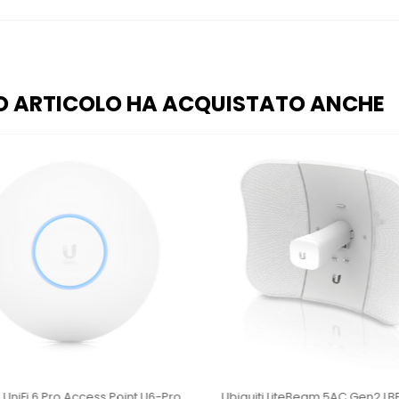
O ARTICOLO HA ACQUISTATO ANCHE
i UniFi 6 Pro Access Point U6-Pro
Ubiquiti LiteBeam 5AC Gen2 L