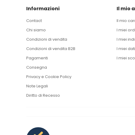
Informazioni
Il mio 
Contact
Il mio car
Chi siamo
I miei ord
Condizioni di vendita
I miei indi
Condizioni di vendita B2B
I miei dat
Pagamenti
I miei sco
Consegna
Privacy e Cookie Policy
Note Legali
Diritto di Recesso