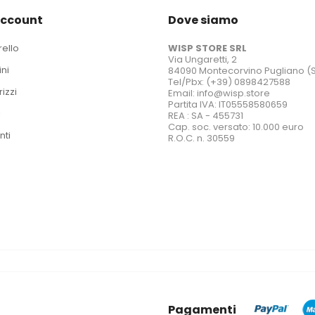
account
Dove siamo
rello
WISP STORE SRL
Via Ungaretti, 2
ini
84090 Montecorvino Pugliano (
Tel/Pbx: (+39) 0898427588
rizzi
Email: info@wisp.store
Partita IVA: IT05558580659
i
REA : SA - 455731
Cap. soc. versato: 10.000 euro
nti
R.O.C. n. 30559
Pagamenti