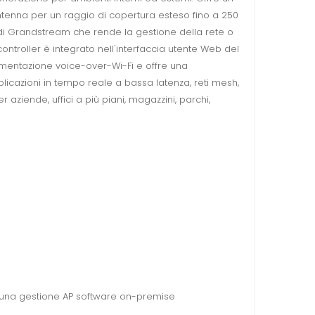
antenna per un raggio di copertura esteso fino a 250
i Grandstream che rende la gestione della rete o
l controller è integrato nell'interfaccia utente Web del
lementazione voice-over-Wi-Fi e offre una
licazioni in tempo reale a bassa latenza, reti mesh,
ziende, uffici a più piani, magazzini, parchi,
re una gestione AP software on-premise