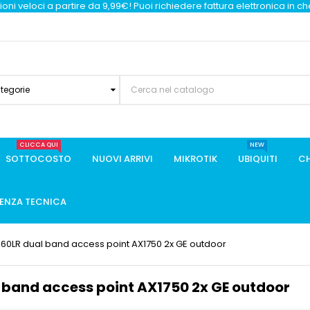
oni veloci a partire da 9,99€! Puoi richiedere fattura elettronica in c
ategorie
CLICCA QUI
NEW
SOTTOCOSTO
NUOVI ARRIVI
MIKROTIK
UBIQUITI
CH
TENZA TECNICA
LR dual band access point AX1750 2x GE outdoor
and access point AX1750 2x GE outdoor