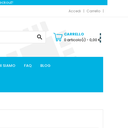
heckout!
Accedi
Carrello
CARRELLO

0 articolo(i)
- 0,00 €
I SIAMO
FAQ
BLOG