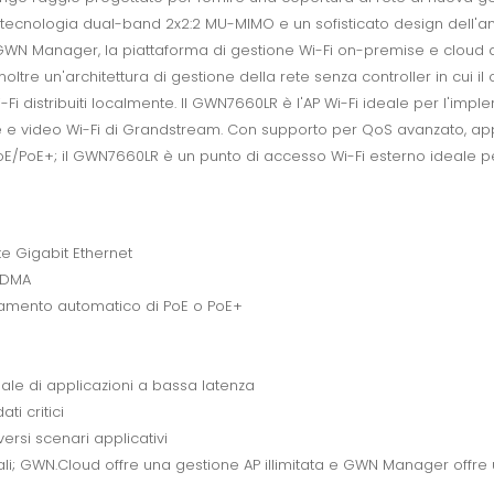
ie, tecnologia dual-band 2x2:2 MU-MIMO e un sofisticato design dell'
WN Manager, la piattaforma di gestione Wi-Fi on-premise e cloud d
inoltre un'architettura di gestione della rete senza controller in cui i
Fi distribuiti localmente. Il GWN7660LR è l'AP Wi-Fi ideale per l'imp
ce e video Wi-Fi di Grandstream. Con supporto per QoS avanzato, app
E/PoE+; il GWN7660LR è un punto di accesso Wi-Fi esterno ideale per a
e Gigabit Ethernet
FDMA
vamento automatico di PoE o PoE+
ale di applicazioni a bassa latenza
ti critici
versi scenari applicativi
ocali; GWN.Cloud offre una gestione AP illimitata e GWN Manager off