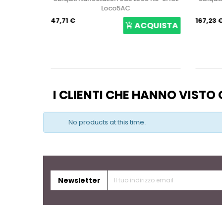
Loco5AC
47,71 €
167,23 
CQUISTA
ACQUISTA
I CLIENTI CHE HANNO VIST
No products at this time.
Newsletter