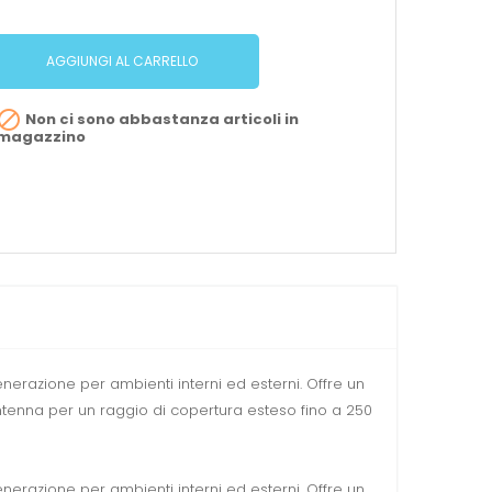
AGGIUNGI AL CARRELLO

Non ci sono abbastanza articoli in
magazzino
nerazione per ambienti interni ed esterni. Offre un
antenna per un raggio di copertura esteso fino a 250
nerazione per ambienti interni ed esterni. Offre un