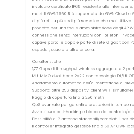
involucro certificato IP66 resistente alle intemper
metri. Il GWN7660LR è supportato da GWN.Cloud e G
di più reti su più sedi più semplice che mai. Utilizza 
prodotto per una facile amministrazione degli AP Wi-
connessione senza interruzioni con i telefoni IP vo
captive portal e doppie porte di rete Gigabit con Po
ospedali, scuole e altro ancora.
Caratteristiche
1,77 Gbps di throughput wireless aggregato e 2 port
MU-MIMO dual-band 2×2:2 con tecnologia DL/UL O
Adattamento automatico dell'alimentazione al rile
Supporta oltre 256 dispositivi client Wi-Fi simultanei
Raggio di copertura fino a 250 metri
QoS avanzato per garantire prestazioni in tempo re
Avvio sicuro anti-hacking e blocco del controllo/di da
Flessibilità di 2 antenne staccabili/cambiabili per di
Il controller integrato gestisce fino a 50 AP GWN l