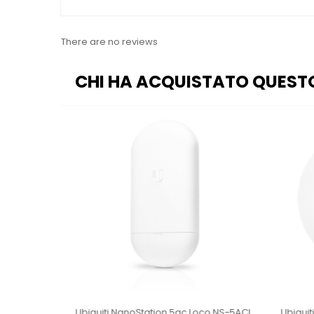
There are no reviews
CHI HA ACQUISTATO QUEST
ccess Point
Ubiquiti NanoStation 5ac Loco NS-5ACL
Ubiquit