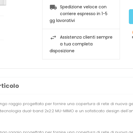
Spedizione veloce con
corriere espresso in 1-5
gg lavorativi
Assistenza clienti sempre
a tua completa
disposizione
rticolo
ungo raggio progettato per fornire una copertura di rete di nuova ge
ie, tecnologia dual-band 2x2:2 MU-MIMO e un sofisticato design dell'
ungo raggio progettato per fornire una copertura di rete di nuova ge