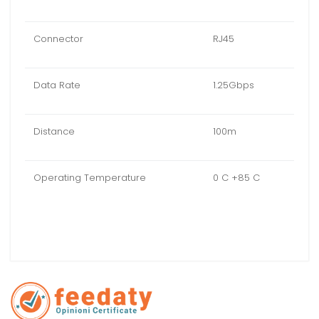
Connector
RJ45
Data Rate
1.25Gbps
Distance
100m
Operating Temperature
0 C +85 C