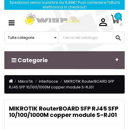
Spedizioni veloci a partire da 9,99€! Puoi richiedere fattura
elettronica in checkout!
0

Navigazione
☰
Toggle

Tutte categorie
Categorie
MikroTik
Interfacce
MIKROTIK RouterBOARD SFP
RJ45 SFP 10/100/1000M copper module S-RJ01
MIKROTIK RouterBOARD SFP RJ45 SFP
10/100/1000M copper module S-RJ01