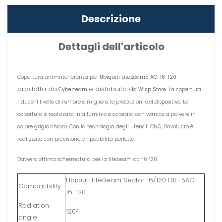
Descrizione
Dettagli dell'articolo
Copertura anti-interferenza per
Ubiquiti LiteBeam
5 AC-16-120
prodotta da
e distribuita d
Cyberteam
a Wisp Store
. La copertura
riduce il livello di rumore e migliora le prestazioni del dispositivo. La
copertura è realizzata in alluminio e colorata con vernice a polvere in
colore grigio chiaro. Con la tecnologia degli utensili CNC, l'involucro è
realizzato con precisione e ripetibilità perfetta.
Davvero ottima schermatura per la litebeam ac-16-120.
Ubiquiti LiteBeam Sector 16/120 LBE-5AC-
Compatibility
16-120
Radiation
120°
angle