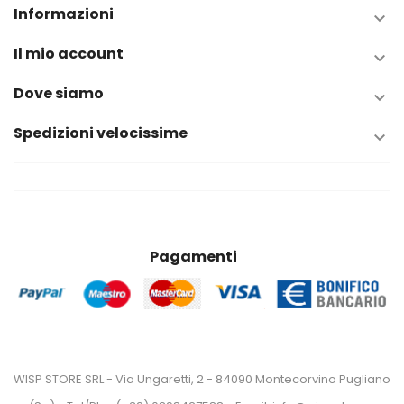
Informazioni

Il mio account

Dove siamo

Spedizioni velocissime

Pagamenti
WISP STORE SRL - Via Ungaretti, 2 - 84090 Montecorvino Pugliano