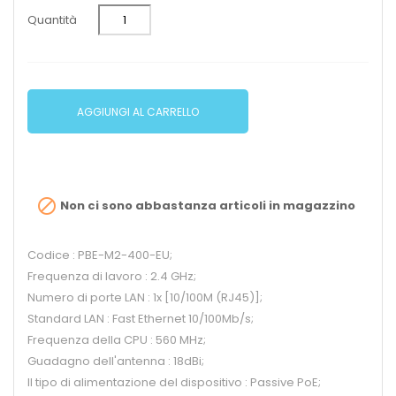
Quantità
AGGIUNGI AL CARRELLO

Non ci sono abbastanza articoli in magazzino
Codice : PBE-M2-400-EU;
Frequenza di lavoro : 2.4 GHz;
Numero di porte LAN : 1x [10/100M (RJ45)];
Standard LAN : Fast Ethernet 10/100Mb/s;
Frequenza della CPU : 560 MHz;
Guadagno dell'antenna : 18dBi;
Il tipo di alimentazione del dispositivo : Passive PoE;