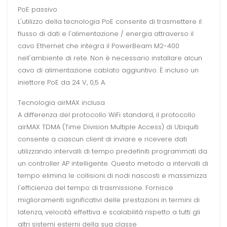
PoE passivo
L'utilizzo della tecnologia PoE consente di trasmettere il
flusso di dati e l'alimentazione / energia attraverso il
cavo Ethernet che integra il PowerBeam M2-400
nell'ambiente di rete. Non è necessario installare alcun
cavo di alimentazione cablato aggiuntivo. È incluso un
iniettore PoE da 24 V, 0,5 A.
Tecnologia airMAX inclusa
A differenza del protocollo WiFi standard, il protocollo
airMAX TDMA (Time Division Multiple Access) di Ubiquiti
consente a ciascun client di inviare e ricevere dati
utilizzando intervalli di tempo predefiniti programmati da
un controller AP intelligente. Questo metodo a intervalli di
tempo elimina le collisioni di nodi nascosti e massimizza
l'efficienza del tempo di trasmissione. Fornisce
miglioramenti significativi delle prestazioni in termini di
latenza, velocità effettiva e scalabilità rispetto a tutti gli
altri sistemi esterni della sua classe