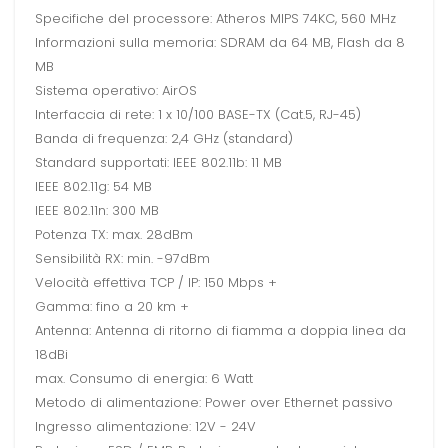
Specifiche del processore: Atheros MIPS 74KC, 560 MHz
Informazioni sulla memoria: SDRAM da 64 MB, Flash da 8
MB
Sistema operativo: AirOS
Interfaccia di rete: 1 x 10/100 BASE-TX (Cat.5, RJ-45)
Banda di frequenza: 2,4 GHz (standard)
Standard supportati: IEEE 802.11b: 11 MB
IEEE 802.11g: 54 MB
IEEE 802.11n: 300 MB
Potenza TX: max. 28dBm
Sensibilità RX: min. -97dBm
Velocità effettiva TCP / IP: 150 Mbps +
Gamma: fino a 20 km +
Antenna: Antenna di ritorno di fiamma a doppia linea da
18dBi
max. Consumo di energia: 6 Watt
Metodo di alimentazione: Power over Ethernet passivo
Ingresso alimentazione: 12V - 24V