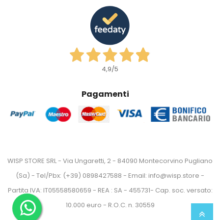
4,9
/5
Pagamenti
WISP STORE SRL - Via Ungaretti, 2 - 84090 Montecorvino Pugliano
(Sa) - Tel/Pbx: (+39) 0898427588 - Email: info@wisp.store -
Partita IVA: IT05558580659 - REA : SA - 455731- Cap. soc. versato:
10.000 euro - R.O.C. n. 30559