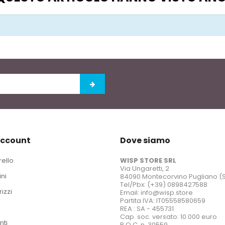
account
Dove siamo
rello
WISP STORE SRL
Via Ungaretti, 2
ini
84090 Montecorvino Pugliano (
Tel/Pbx: (+39) 0898427588
rizzi
Email: info@wisp.store
Partita IVA: IT05558580659
i
REA : SA - 455731
Cap. soc. versato: 10.000 euro
nti
R.O.C. n. 30559