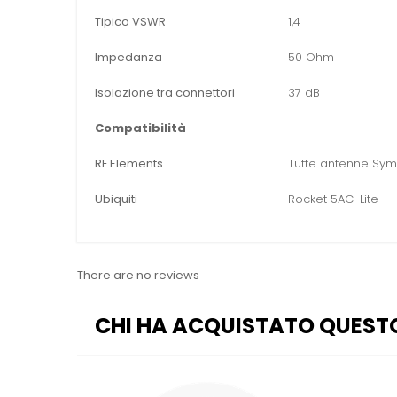
Tipico VSWR
1,4
Impedanza
50 Ohm
Isolazione tra connettori
37 dB
Compatibilità
RF Elements
Tutte antenne Symm
Ubiquiti
Rocket 5AC-Lite
There are no reviews
CHI HA ACQUISTATO QUEST