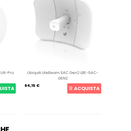
t U6-Pro
Ubiquiti LiteBeam 5AC Gen2 LBE-5AC-
Ubiqui
GEN2
64,15 €
105,69 €
UISTA
ACQUISTA
CHE