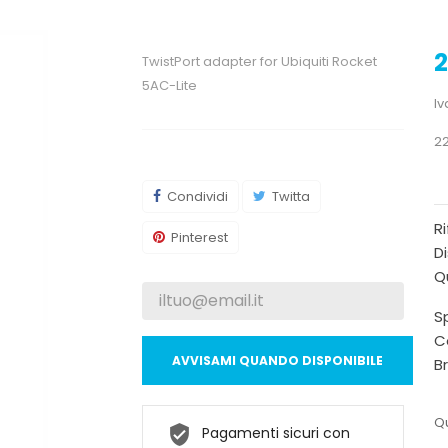
2
TwistPort adapter for Ubiquiti Rocket
5AC-Lite
Iv
22
Condividi
Twitta
R
Pinterest
Di
Qu
Sp
C
AVVISAMI QUANDO DISPONIBILE
B
Qu
Pagamenti sicuri con