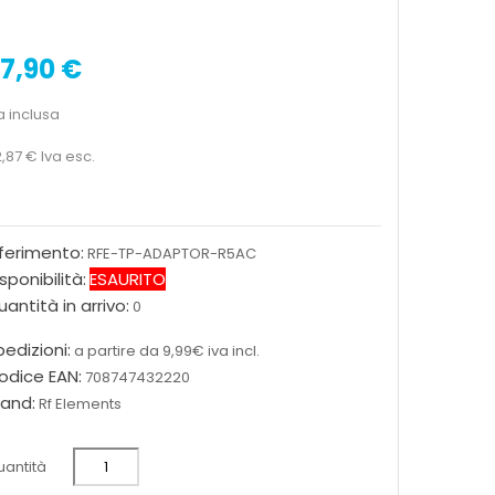
7,90 €
a inclusa
,87 €
Iva esc.
iferimento:
RFE-TP-ADAPTOR-R5AC
sponibilità:
ESAURITO
antità in arrivo:
0
edizioni:
a partire da 9,99€ iva incl.
odice EAN:
708747432220
rand:
Rf Elements
antità