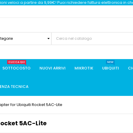
oni veloci a partire da 9,99€! Puoi richiedere fattura elettronica in c
ategorie
CLICCA QUI
NEW
SOTTOCOSTO
NUOVI ARRIVI
MIKROTIK
UBIQUITI
CH
TENZA TECNICA
pter for Ubiquiti Rocket 5AC-Lite
Rocket 5AC-Lite