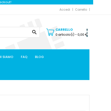
heckout!
Accedi
Carrello
CARRELLO

0 articolo(i)
- 0,00 €
I SIAMO
FAQ
BLOG