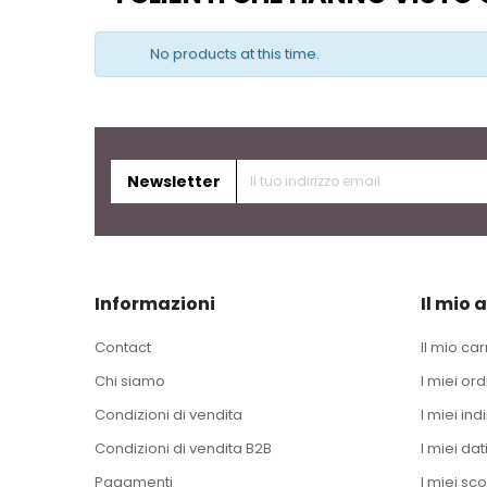
No products at this time.
Newsletter
Informazioni
Il mio 
Contact
Il mio car
Chi siamo
I miei ord
Condizioni di vendita
I miei indi
Condizioni di vendita B2B
I miei dat
Pagamenti
I miei sco