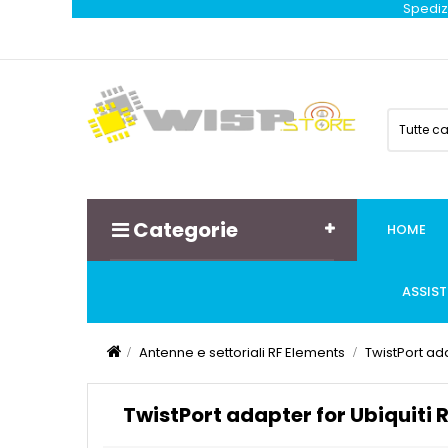
Spedizi
Tutte c
Categorie
HOME
ASSIS
Antenne e settoriali RF Elements
TwistPort ada
TwistPort adapter for Ubiquiti 