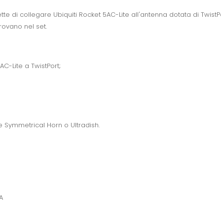
e di collegare Ubiquiti Rocket 5AC-Lite all'antenna dotata di TwistPort
trovano nel set.
C-Lite a TwistPort;
e Symmetrical Horn o Ultradish.
A