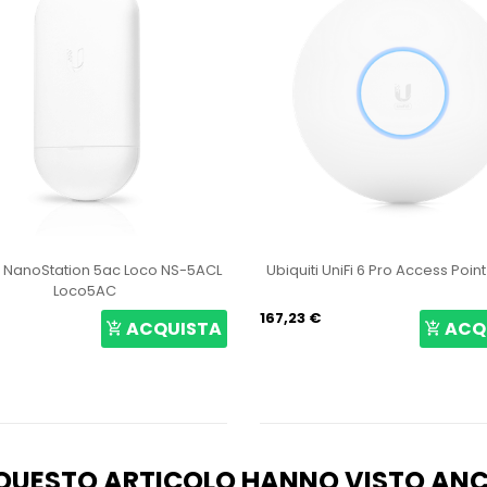
i NanoStation 5ac Loco NS-5ACL
Ubiquiti UniFi 6 Pro Access Poin
Loco5AC
167,23 €
ACQUISTA
ACQ
O QUESTO ARTICOLO HANNO VISTO AN