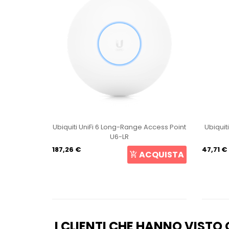
int U6+
Ubiquiti UniFi 6 Long-Range Access Point
Ubiquit
U6-LR
187,26 €
47,71 €
CQUISTA
ACQUISTA
I CLIENTI CHE HANNO VIST