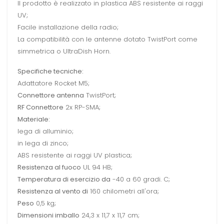
Il prodotto è realizzato in plastica ABS resistente ai raggi
UV;
Facile installazione della radio;
La compatibilità con le antenne dotato TwistPort come
simmetrica o UltraDish Horn.
Specifiche tecniche:
Adattatore Rocket M5;
Connettore antenna
TwistPort;
RF Connettore
2x RP-SMA;
Materiale:
lega di alluminio;
in lega di zinco;
ABS resistente ai raggi UV plastica;
Resistenza al fuoco
UL 94 HB;
Temperatura di esercizio da
-40 a 60 gradi. C;
Resistenza al vento di
160 chilometri all'ora;
Peso
0,5 kg;
Dimensioni imballo
24,3 x 11,7 x 11,7 cm;