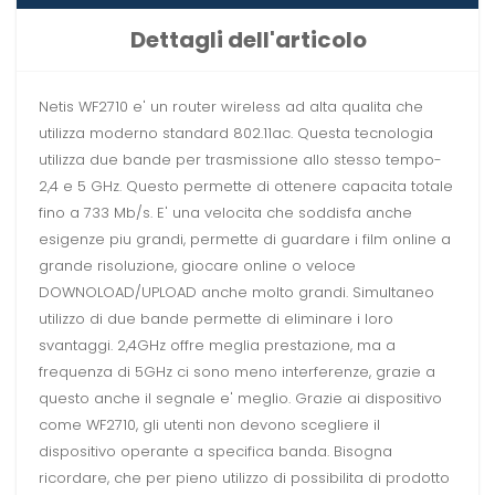
Dettagli dell'articolo
Netis WF2710 e' un router wireless ad alta qualita che
utilizza moderno standard 802.11ac. Questa tecnologia
utilizza due bande per trasmissione allo stesso tempo-
2,4 e 5 GHz. Questo permette di ottenere
capacita
totale
fino a 733 Mb/s. E' una velocita che soddisfa anche
esigenze piu grandi, permette di guardare i film online a
grande risoluzione, giocare online o veloce
DOWNOLOAD/UPLOAD anche molto grandi. Simultaneo
utilizzo di due bande permette di eliminare i loro
svantaggi. 2,4GHz offre meglia prestazione, ma a
frequenza di 5GHz ci sono meno interferenze, grazie a
questo anche il segnale e' meglio. Grazie ai dispositivo
come WF2710, gli utenti non devono scegliere il
dispositivo operante a specifica banda. Bisogna
ricordare, che per pieno utilizzo di possibilita di prodotto