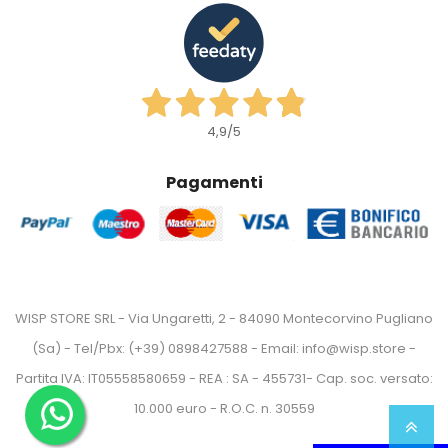
4,9
/5
Pagamenti
WISP STORE SRL - Via Ungaretti, 2 - 84090 Montecorvino Pugliano
(Sa) - Tel/Pbx: (+39) 0898427588 - Email: info@wisp.store -
Partita IVA: IT05558580659 - REA : SA - 455731- Cap. soc. versato:
10.000 euro - R.O.C. n. 30559