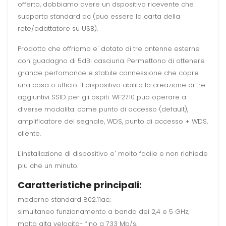
offerto, dobbiamo avere un dspositivo ricevente che
supporta standard ac (puo essere la carta della
rete/adattatore su USB).
Prodotto che offriamo e' dotato di tre antenne esterne
con guadagno di 5dBi casciuna. Permettono di ottenere
grande perfomance e stabile connessione che copre
una casa o ufficio. Il dispositivo abilita la creazione di tre
aggiuntivi SSID per gli ospiti. WF2710 puo operare a
diverse modalita: come punto di accesso (default),
amplificatore del segnale, WDS, punto di accesso + WDS,
cliente.
L'installazione di dispositivo e' molto facile e non richiede
piu che un minuto.
Caratteristiche principali:
moderno standard 802.11ac;
simultaneo funzionamento a banda dei 2,4 e 5 GHz;
molto alta velocita- fino a 733 Mb/s;