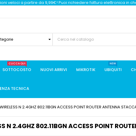
oni veloci a partire da 9,99€! Puoi richiedere fattura elettronica in c
ategorie
CLICCA QUI
NEW
SOTTOCOSTO
NUOVI ARRIVI
MIKROTIK
UBIQUITI
CH
TENZA TECNICA
 WIRELESS N 2.4GHZ 802.11BGN ACCESS POINT ROUTER ANTENNA STACCA
SS N 2.4GHZ 802.11BGN ACCESS POINT ROUT