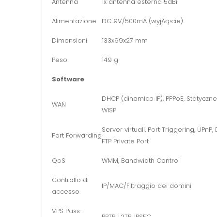
Antenna
1x antenna esterna 5dBi
Alimentazione
DC 9V/500mA (wyjÄą›cie)
Dimensioni
133x99x27 mm
Peso
149 g
Software
DHCP (dinamico IP), PPPoE, Statyczne 
WAN
WISP
Server virtuali, Port Triggering, UPnP,
Port Forwarding
FTP Private Port
QoS
WMM, Bandwidth Control
Controllo di
IP/MAC/Filtraggio dei domini
accesso
VPS Pass-
PPTP, L2TP, IPSEC