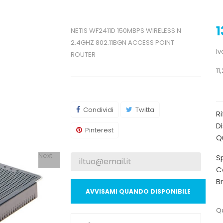
1
NETIS WF2411D 150MBPS WIRELESS N
2.4GHZ 802.11BGN ACCESS POINT
Iv
ROUTER
11
Condividi
Twitta
R
Di
Pinterest
Qu
Next
Sp
C
B
AVVISAMI QUANDO DISPONIBILE
Qu