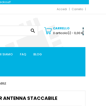
heckout!
Accedi
Carrello
CARRELLO

0 articolo(i)
- 0,00 €
I SIAMO
FAQ
BLOG
BILE
ER ANTENNA STACCABILE