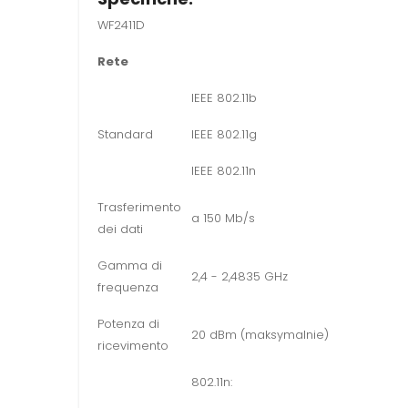
WF2411D
Rete
IEEE 802.11b
Standard
IEEE 802.11g
IEEE 802.11n
Trasferimento
a 150 Mb/s
dei dati
Gamma di
2,4 - 2,4835 GHz
frequenza
Potenza di
20 dBm (maksymalnie)
ricevimento
802.11n: