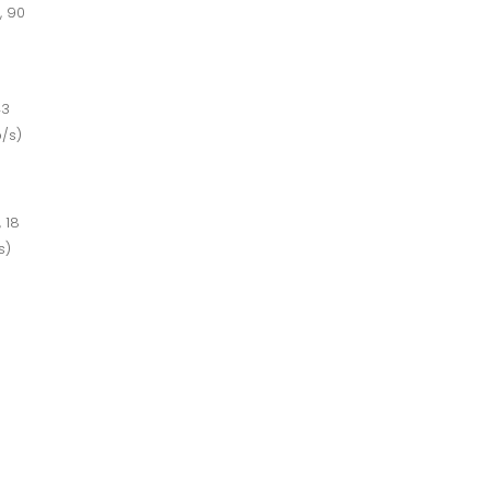
, 90
43
b/s)
 18
s)