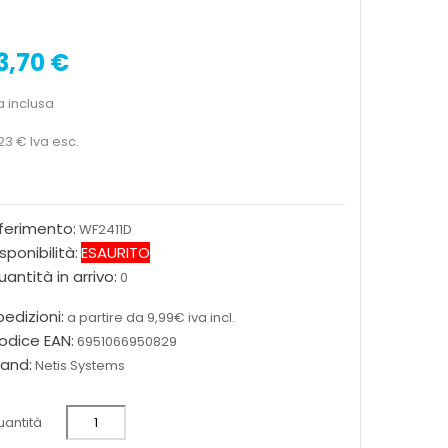
3,70 €
a inclusa
,23 €
Iva esc.
iferimento:
WF2411D
sponibilità:
ESAURITO
antità in arrivo:
0
edizioni:
a partire da 9,99€ iva incl.
odice EAN:
6951066950829
rand:
Netis Systems
antità