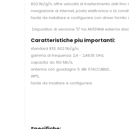
802.11b/g/n, offre velocità di trasferimento dati fi
navigazione di internet, posta elettronica o la condiv
facile da installare e configurare con driver fornit
Dispositivo di versione "D" ha ANTENNA esterna stac
Caratteristiche piu importanti:
standard IEEE 802.11b/g/n;
gamma di frequenza: 2,4 - 2,4835 GHz;
capacita: do 150 Mb/s;
antenna con guadagno 5 dBi STACCABILE;
WPS;
facile da insallare e configurare.
Specifiche: