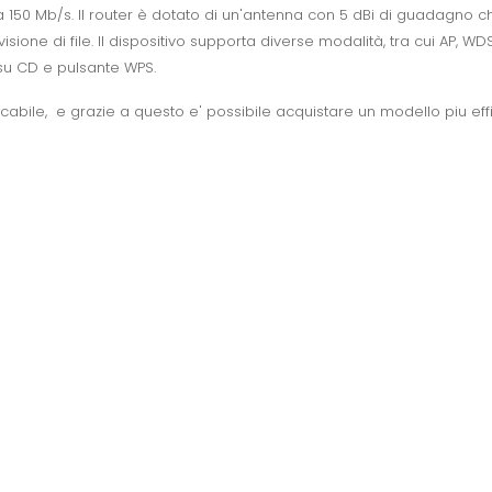
no a 150 Mb/s. Il router è dotato di un'antenna con 5 dBi di guadagn
isione di file. Il dispositivo supporta diverse modalità, tra cui AP, W
o su CD e pulsante WPS.
cabile, e grazie a questo e' possibile acquistare un modello piu effi