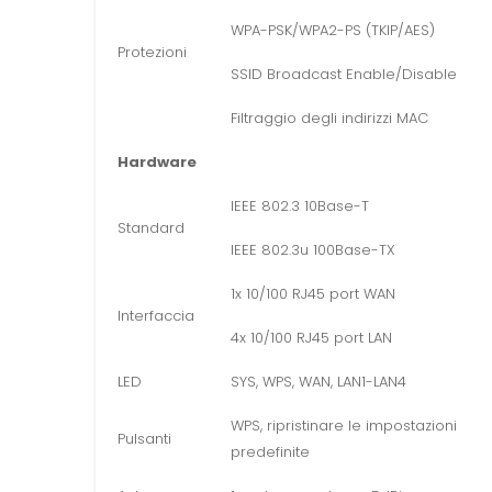
WPA-PSK/WPA2-PS (TKIP/AES)
Protezioni
SSID Broadcast Enable/Disable
Filtraggio degli indirizzi MAC
Hardware
IEEE 802.3 10Base-T
Standard
IEEE 802.3u 100Base-TX
1x 10/100 RJ45 port WAN
Interfaccia
4x 10/100 RJ45 port LAN
LED
SYS, WPS, WAN, LAN1-LAN4
WPS, ripristinare le impostazioni
Pulsanti
predefinite