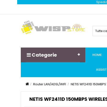
Spedizi
Tutte c
Categorie
HOME
ASSIS
Router LAN/ADSL/WIFI
NETIS WF2411D 150MBPS
NETIS WF2411D 150MBPS WIRELE