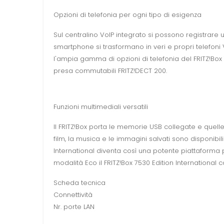
Opzioni di telefonia per ogni tipo di esigenza
Sul centralino VoIP integrato si possono registrare 
smartphone si trasformano in veri e propri telefoni 
l'ampia gamma di opzioni di telefonia del FRITZ!Box
presa commutabili FRITZ!DECT 200.
Funzioni multimediali versatili
Il FRITZ!Box porta le memorie USB collegate e quelle 
film, la musica e le immagini salvati sono disponibil
International diventa così una potente piattaforma 
modalità Eco il FRITZ!Box 7530 Edition Internationa
Scheda tecnica
Connettività
Nr. porte LAN