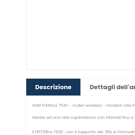
Descrizione
Dettagli dell'a
AVM Fritz!box 7530 - router wireless - modem vdsl
Ideale ad una rete superveloce con Internet fino a 
Il FRITZ!Box 7530 , con il supporto del 35b e l’inn