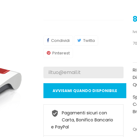
8
Iv
Condividi
Twitta
70
Pinterest
R
Di
Qu
AVVISAMI QUANDO DISPONIBILE
Sp
C
B
Pagamenti sicuri con
Carta, Bonifico Bancario
e PayPal
Qu