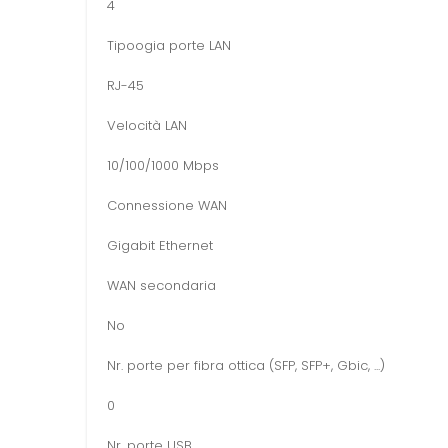
4
Tipoogia porte LAN
RJ-45
Velocità LAN
10/100/1000 Mbps
Connessione WAN
Gigabit Ethernet
WAN secondaria
No
Nr. porte per fibra ottica (SFP, SFP+, Gbic, ...)
0
Nr. porte USB