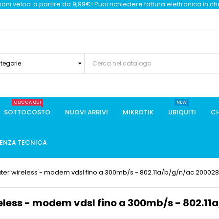
oni veloci a partire da 9,99€! Puoi richiedere fattura elettronica in c
ategorie
CLICCA QUI
NEW
SOTTOCOSTO
NUOVI ARRIVI
MIKROTIK
UBIQUITI
CH
TENZA TECNICA
outer wireless - modem vdsl fino a 300mb/s - 802.11a/b/g/n/ac 20002
reless - modem vdsl fino a 300mb/s - 802.1