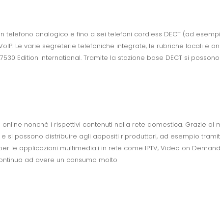
un telefono analogico e fino a sei telefoni cordless DECT (ad esempio 
VoIP. Le varie segreterie telefoniche integrate, le rubriche locali e 
 7530 Edition International. Tramite la stazione base DECT si posson
online nonché i rispettivi contenuti nella rete domestica. Grazie al m
i e si possono distribuire agli appositi riproduttori, ad esempio trami
per le applicazioni multimediali in rete come IPTV, Video on Demand 
l continua ad avere un consumo molto