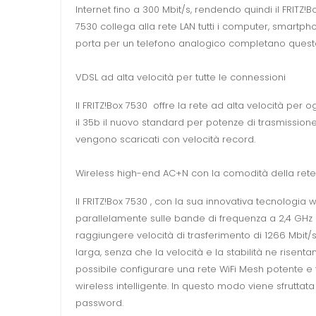
Internet fino a 300 Mbit/s, rendendo quindi il FRITZ!
7530 collega alla rete LAN tutti i computer, smartphon
porta per un telefono analogico completano questo 
VDSL ad alta velocità per tutte le connessioni
Il FRITZ!Box 7530 offre la rete ad alta velocità per 
il 35b il nuovo standard per potenze di trasmissione
vengono scaricati con velocità record.
Wireless high-end AC+N con la comodità della ret
Il FRITZ!Box 7530 , con la sua innovativa tecnologia 
parallelamente sulle bande di frequenza a 2,4 GHz 
raggiungere velocità di trasferimento di 1266 Mbit/s
larga, senza che la velocità e la stabilità ne risent
possibile configurare una rete WiFi Mesh potente e fl
wireless intelligente. In questo modo viene sfruttat
password.