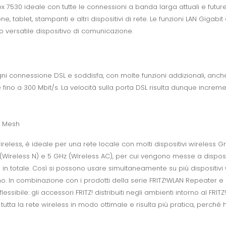
Box 7530 ideale con tutte le connessioni a banda larga attuali e futur
e, tablet, stampanti e altri dispositivi di rete. Le funzioni LAN Gigabi
versatile dispositivo di comunicazione.
ogni connessione DSL e soddisfa, con molte funzioni addizionali, anche
 fino a 300 Mbit/s. La velocità sulla porta DSL risulta dunque increm
e Mesh
wireless, è ideale per una rete locale con molti dispositivi wireless G
(Wireless N) e 5 GHz (Wireless AC), per cui vengono messe a dispos
 in totale. Così si possono usare simultaneamente su più dispositivi
ano. In combinazione con i prodotti della serie FRITZ!WLAN Repeater e F
essibile: gli accessori FRITZ! distribuiti negli ambienti intorno al 
a tutta la rete wireless in modo ottimale e risulta più pratica, perch