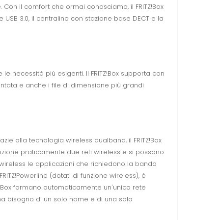
e. Con il comfort che ormai conosciamo, il FRITZ!Box
t e USB 3.0, il centralino con stazione base DECT e la
 le necessità più esigenti. Il FRITZ!Box supporta con
entata e anche i file di dimensione più grandi
razie alla tecnologia wireless dualband, il FRITZ!Box
izione praticamente due reti wireless e si possono
 wireless le applicazioni che richiedono la banda
RITZ!Powerline (dotati di funzione wireless), è
FRITZ!Box formano automaticamente un'unica rete
é ha bisogno di un solo nome e di una sola