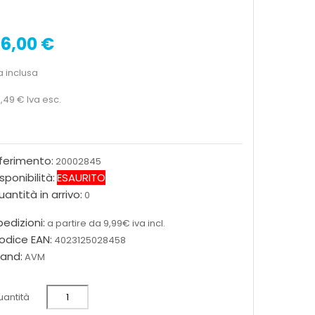
6,00 €
a inclusa
,49 €
Iva esc.
iferimento:
20002845
sponibilità:
ESAURITO
antità in arrivo:
0
edizioni:
a partire da 9,99€ iva incl.
odice EAN:
4023125028458
rand:
AVM
antità