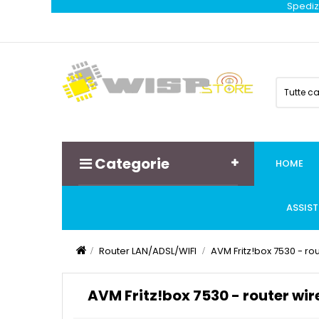
Spedizi
Tutte c
Categorie
HOME
ASSIS
Router LAN/ADSL/WIFI
AVM Fritz!box 7530 - r
AVM Fritz!box 7530 - router wi