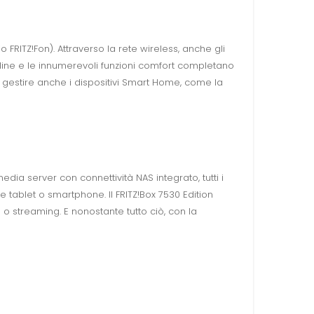
FRITZ!Fon). Attraverso la rete wireless, anche gli
online e le innumerevoli funzioni comfort completano
o gestire anche i dispositivi Smart Home, come la
edia server con connettività NAS integrato, tutti i
te tablet o smartphone. Il FRITZ!Box 7530 Edition
o streaming. E nonostante tutto ciò, con la