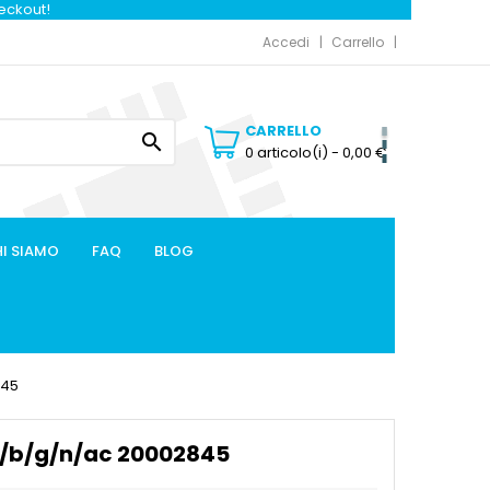
heckout!
Accedi
Carrello
CARRELLO

0 articolo(i)
- 0,00 €
I SIAMO
FAQ
BLOG
845
1a/b/g/n/ac 20002845