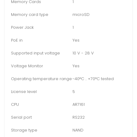
Memory Cards
1
Memory card type
microSD
Power Jack
1
PoE in
Yes
Supported input voltage
10 V - 28 V
Voltage Monitor
Yes
Operating temperature range
-40°C .. +70°C tested
License level
5
CPU
AR7161
Serial port
RS232
Storage type
NAND