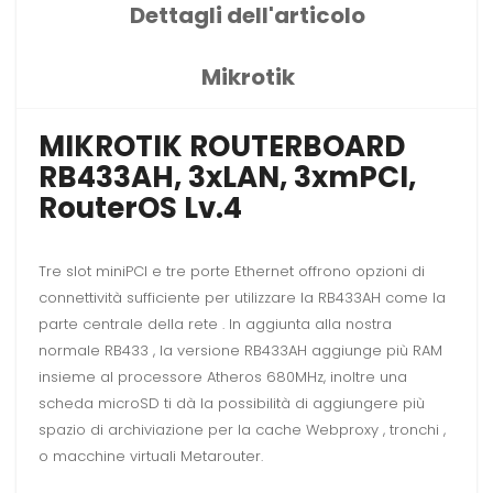
Dettagli dell'articolo
Mikrotik
MIKROTIK ROUTERBOARD
RB433AH, 3xLAN, 3xmPCI,
RouterOS Lv.4
Tre slot miniPCI e tre porte Ethernet offrono opzioni di
connettività sufficiente per utilizzare la RB433AH come la
parte centrale della rete . In aggiunta alla nostra
normale RB433 , la versione RB433AH aggiunge più RAM
insieme al processore Atheros 680MHz, inoltre una
scheda microSD ti dà la possibilità di aggiungere più
spazio di archiviazione per la cache Webproxy , tronchi ,
o macchine virtuali Metarouter.