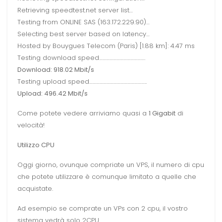
Retrieving speedtest.net server list…
Testing from ONLINE SAS (163.172.229.90)…
Selecting best server based on latency…
Hosted by Bouygues Telecom (Paris) [1.88 km]: 4.47 ms
Testing download speed………………………………….
Download: 918.02 Mbit/s
Testing upload speed…………………………………………..
Upload: 496.42 Mbit/s
Come potete vedere arriviamo quasi a
1 Gigabit
di
velocità!
Utilizzo CPU
Oggi giorno, ovunque compriate un VPS, il numero di cpu
che potete utilizzare è comunque limitato a quelle che
acquistate.
Ad esempio se comprate un VPs con 2 cpu, il vostro
sistema vedrà solo 2CPU.