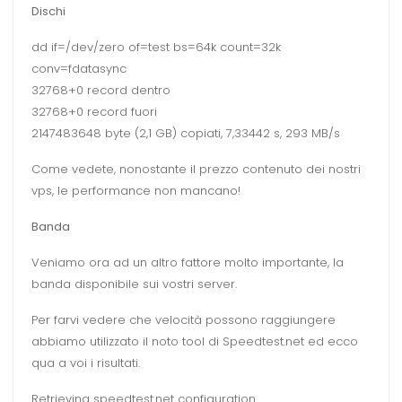
Dischi
dd if=/dev/zero of=test bs=64k count=32k
conv=fdatasync
32768+0 record dentro
32768+0 record fuori
2147483648 byte (2,1 GB) copiati, 7,33442 s, 293 MB/s
Come vedete, nonostante il prezzo contenuto dei nostri
vps, le performance non mancano!
Banda
Veniamo ora ad un altro fattore molto importante, la
banda disponibile sui vostri server.
Per farvi vedere che velocità possono raggiungere
abbiamo utilizzato il noto tool di Speedtest.net ed ecco
qua a voi i risultati.
Retrieving speedtest.net configuration…