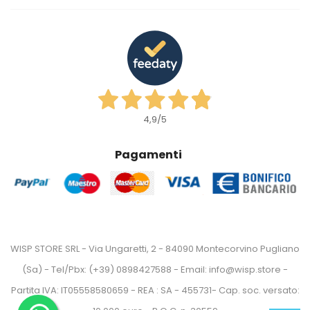
4,9
/5
Pagamenti
WISP STORE SRL - Via Ungaretti, 2 - 84090 Montecorvino Pugliano
(Sa) - Tel/Pbx: (+39) 0898427588 - Email: info@wisp.store -
Partita IVA: IT05558580659 - REA : SA - 455731- Cap. soc. versato: