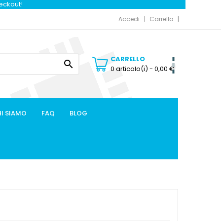
heckout!
Accedi
Carrello
CARRELLO

0 articolo(i)
- 0,00 €
I SIAMO
FAQ
BLOG