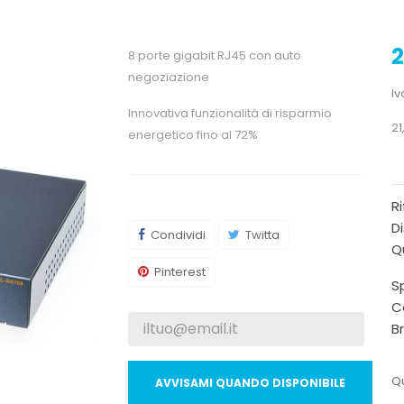
2
8 porte gigabit RJ45 con auto
negoziazione
Iv
Innovativa funzionalità di risparmio
21
energetico fino al 72%
R
Di
Condividi
Twitta
Qu
Pinterest
Sp
C
B
Qu
AVVISAMI QUANDO DISPONIBILE