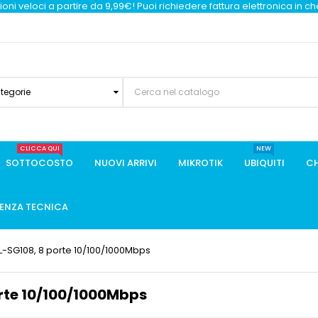
oni veloci a partire da 9,99€! Puoi richiedere fattura elettronica in c
ategorie
CLICCA QUI
NEW
SOTTOCOSTO
NUOVI ARRIVI
MIKROTIK
UBIQUITI
CH
TENZA TECNICA
L-SG108, 8 porte 10/100/1000Mbps
rte 10/100/1000Mbps