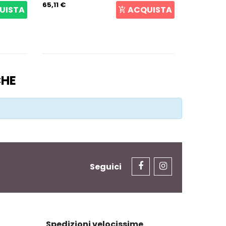
65,11 €
107,27 €
UISTA
ACQUISTA
CHE
Seguici
Spedizioni velocissime