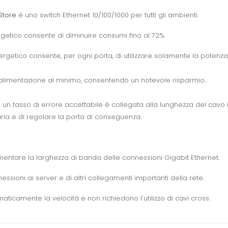
Store
è uno switch Ethernet 10/100/1000 per tutti gli ambienti.
rgetico consente di diminuire consumi fino al 72%.
rgetico consente, per ogni porta, di utilizzare solamente la potenza
alimentazione al minimo, consentendo un notevole risparmio..
 un tasso di errore accettabile è collegata alla lunghezza del cavo 
a e di regolare la porta di conseguenza.
mentare
la larghezza di banda
delle connessioni
Gigabit Ethernet
.
essioni ai server
e di altri
collegamenti
importanti
della rete
.
icamente la velocità e non richiedono l'utilizzo di cavi cross.