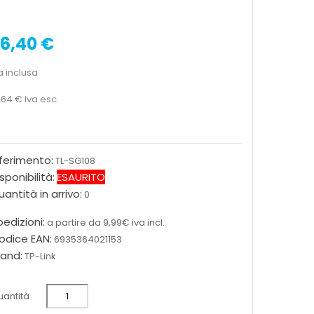
6,40 €
a inclusa
,64 €
Iva esc.
iferimento:
TL-SG108
sponibilità:
ESAURITO
antità in arrivo:
0
edizioni:
a partire da 9,99€ iva incl.
odice EAN:
6935364021153
rand:
TP-Link
antità