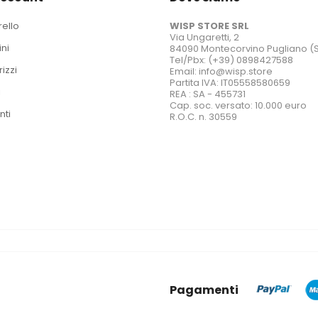
rello
WISP STORE SRL
Via Ungaretti, 2
ini
84090 Montecorvino Pugliano (
Tel/Pbx: (+39) 0898427588
rizzi
Email: info@wisp.store
Partita IVA: IT05558580659
i
REA : SA - 455731
Cap. soc. versato: 10.000 euro
nti
R.O.C. n. 30559
Pagamenti