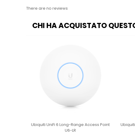
There are no reviews
CHI HA ACQUISTATO QUEST
int U6+
Ubiquiti UniFi 6 Long-Range Access Point
Ubiquit
U6-LR