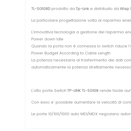
TL-SG108D
prodotto da
Tp-Link
e distribuito da
Wisp 
La particolare progettazione volta al risparmio ene
L'innovativa tecnologia a gestione del risparmio ene
Power down Idle
Quando la porta non è connessa lo switch riduce l'
Power Budget According to Cable Length
La potenza necessaria al trasferimento dei dati con
automaticamente la potenza strettamente necessari
L'
otto porte
Switch
TP
-
LINK
TL
-
SG108
rende facile
au
Con esso
e'
possibile aumentare
la velocità
di
conn
Le porte 10/100/1000 auto MDI/MDX negoziano automat