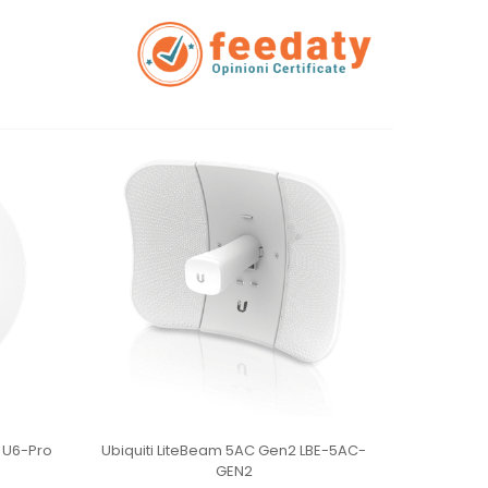
t U6-Pro
Ubiquiti LiteBeam 5AC Gen2 LBE-5AC-
Ubiqui
GEN2