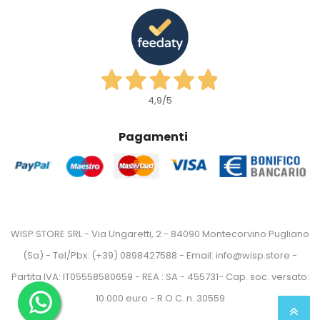
4,9
/5
Pagamenti
WISP STORE SRL - Via Ungaretti, 2 - 84090 Montecorvino Pugliano
(Sa) - Tel/Pbx: (+39) 0898427588 - Email: info@wisp.store -
Partita IVA: IT05558580659 - REA : SA - 455731- Cap. soc. versato:
10.000 euro - R.O.C. n. 30559