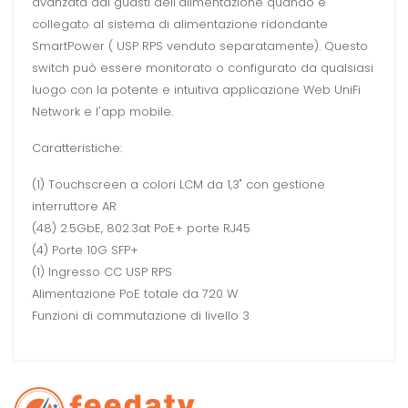
avanzata dai guasti dell'alimentazione quando è
collegato al sistema di alimentazione ridondante
SmartPower ( USP RPS venduto separatamente). Questo
switch può essere monitorato o configurato da qualsiasi
luogo con la potente e intuitiva applicazione Web UniFi
Network e l'app mobile.
Caratteristiche:
(1) Touchscreen a colori LCM da 1,3" con gestione
interruttore AR
(48) 2.5GbE, 802.3at PoE+ porte RJ45
(4) Porte 10G SFP+
(1) Ingresso CC USP RPS
Alimentazione PoE totale da 720 W
Funzioni di commutazione di livello 3