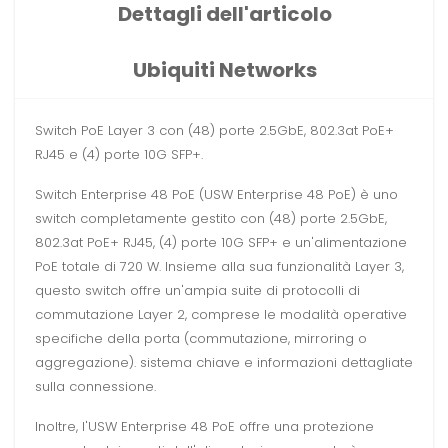
Dettagli dell'articolo
Ubiquiti Networks
Switch PoE Layer 3 con (48) porte 2.5GbE, 802.3at PoE+
RJ45 e (4) porte 10G SFP+.
Switch Enterprise 48 PoE (USW Enterprise 48 PoE) è uno
switch completamente gestito con (48) porte 2.5GbE,
802.3at PoE+ RJ45, (4) porte 10G SFP+ e un'alimentazione
PoE totale di 720 W. Insieme alla sua funzionalità Layer 3,
questo switch offre un'ampia suite di protocolli di
commutazione Layer 2, comprese le modalità operative
specifiche della porta (commutazione, mirroring o
aggregazione). sistema chiave e informazioni dettagliate
sulla connessione.
Inoltre, l'USW Enterprise 48 PoE offre una protezione