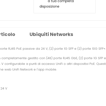
a tua completa
disposizione
rticolo
Ubiquiti Networks
porte RJ45 PoE passive da 24 V, (2) porte 1G SFP e (2) porte 10G SFP+.
 completamente gestito con (48) porte RJ45 GbE, (2) porte 1G SFP e 
V configurabile a punti di accesso UniFi o altri dispositivi PoE. Qu
one web UniFi Network e l'app mobile.
 24 V