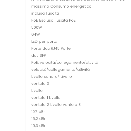
massimo Consumo energetico
inclusa l'uscita
PoE Esclusa l'uscita PoE
500W
64W
LED per porta
Porte dati RJ45 Porte
dati SFP
PoE, velocità/collegamento/attività
velocità/collegamento/attività
Livello sonoro* Livello
ventola 0
Livello
ventola 1 Livello
ventola 2 Livello ventola 3
10,7 dBr
16,2 dBr
19,3 dBr