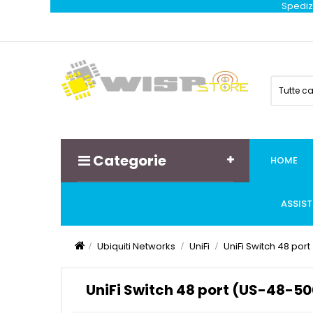
Spedizi
Tutte c
Categorie
HOME
ASSIS
Ubiquiti Networks
UniFi
UniFi Switch 48 po
UniFi Switch 48 port (US-48-5