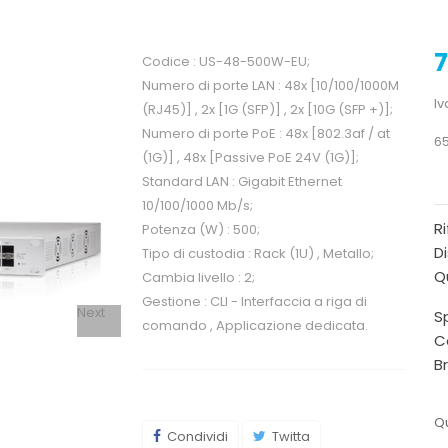
7
Codice : US-48-500W-EU;
Numero di porte LAN : 48x [10/100/1000M
Iv
(RJ45)] , 2x [1G (SFP)] , 2x [10G (SFP +)];
Numero di porte PoE : 48x [802.3af / at
65
(1G)] , 48x [Passive PoE 24V (1G)];
Standard LAN : Gigabit Ethernet
10/100/1000 Mb/s;
R
Potenza (W) : 500;
Di
Tipo di custodia : Rack (1U) , Metallo;
Qu
Cambia livello : 2;
Gestione : CLI - Interfaccia a riga di
Next
Sp
comando , Applicazione dedicata.
C
B
Qu
Condividi
Twitta