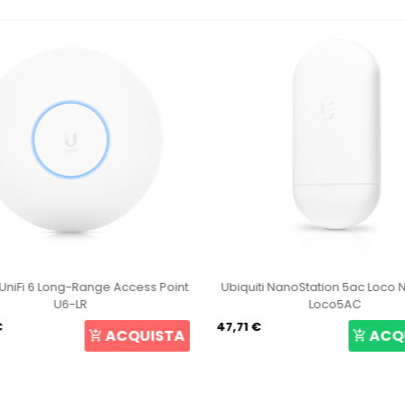
i NanoStation 5ac Loco NS-5ACL
Ubiquiti UniFi 6 Pro Access Poin
Loco5AC
167,23 €
ACQUISTA
ACQ