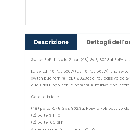
Descrizione
Dettagli dell'a
Switch PoE di livello 2 con (48) GbE, 802.3at PoE+ e 
Lo Switch 48 PoE 500W (US 48 PoE 500W), uno switch
switch può fornire PoE+ 802.3at o PoE passivo da 24 
qualsiasi luogo con la potente e intuitiva applicazi
Caratteristiche:
(48) porte RJ45 GbE, 802.3at PoE+ e PoE passivo da
(2) porte SFP 1G
(2) porte 10G SFP+
Alimentazione PoE totale di 500 W