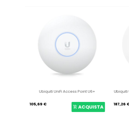
int U6+
Ubiquiti UniFi 6 Long-Range Access Point
Ubiquit
U6-LR
187,26 €
47,71 €
CQUISTA
ACQUISTA