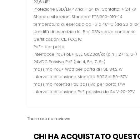
23,6 dBr
Protezione ESD/EMP Aria: ± 24 kV, Contatto: ± 24 kV
Shock e vibrazioni Standard ETSI300-019-1.4
temperatura di esercizio da -5 a 40° C (da 23 a 104°
Umidità di esercizio dal 5 al 95% senza condensa
Certificazioni CE, FCC, IC
PoE+ per porta
Interfacce PoE PoE+ IEEE 802.3af/at (pin 1, 2+; 3, 6-)
24VDC Passivo PoE (pin 4, 5+; 7, 8-)
massimo PoE+ Watt per porta di PSE 34,2 W
Intervallo di tensione Modalità 802.3at 50–57V
massimo Potenza PoE passiva per porta 17W
Intervallo di tensione PoE passivo da 24 V 20-27V
There are no reviews
CHI HA ACQUISTATO QUEST