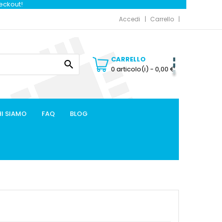
heckout!
Accedi
Carrello
CARRELLO

0 articolo(i)
- 0,00 €
I SIAMO
FAQ
BLOG