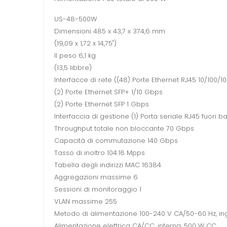
US-48-500W
Dimensioni 485 x 43,7 x 374,6 mm
(19,09 x 1,72 x 14,75")
Il peso 6,1 kg
(13,5 libbre)
Interfacce di rete ((48) Porte Ethernet RJ45 10/100/
(2) Porte Ethernet SFP+ 1/10 Gbps
(2) Porte Ethernet SFP 1 Gbps
Interfaccia di gestione (1) Porta seriale RJ45 fuori 
Throughput totale non bloccante 70 Gbps
Capacità di commutazione 140 Gbps
Tasso di inoltro 104.16 Mpps
Tabella degli indirizzi MAC 16384
Aggregazioni massime 6
Sessioni di monitoraggio 1
VLAN massime 255
Metodo di alimentazione 100-240 V CA/50-60 Hz, in
Alimentazione elettrica CA/CC, interna, 500 W CC