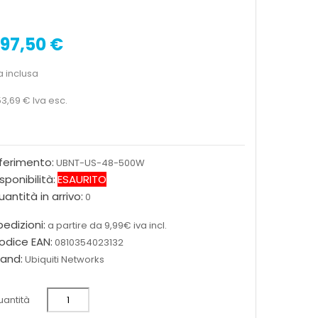
97,50 €
a inclusa
3,69 €
Iva esc.
iferimento:
UBNT-US-48-500W
sponibilità:
ESAURITO
antità in arrivo:
0
edizioni:
a partire da 9,99€ iva incl.
odice EAN:
0810354023132
rand:
Ubiquiti Networks
antità