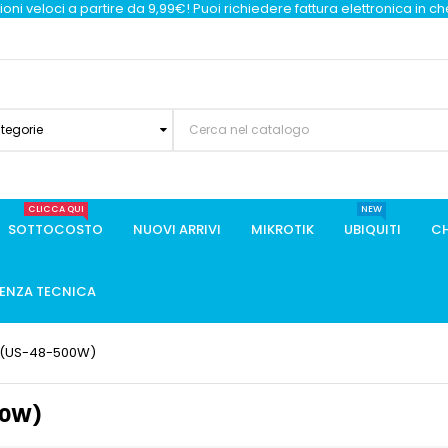
oni veloci a partire da 9,99€! Puoi richiedere fattura elettronica in c
ategorie
CLICCA QUI
NEW
SOTTOCOSTO
NUOVI ARRIVI
MIKROTIK
UBIQUITI
CH
TENZA TECNICA
rt (US-48-500W)
00W)