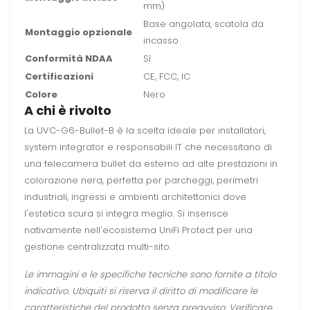
mm)
Base angolata, scatola da
Montaggio opzionale
incasso
Conformità NDAA
Sì
Certificazioni
CE, FCC, IC
Colore
Nero
A chi è rivolto
La UVC-G6-Bullet-B è la scelta ideale per installatori,
system integrator e responsabili IT che necessitano di
una telecamera bullet da esterno ad alte prestazioni in
colorazione nera, perfetta per parcheggi, perimetri
industriali, ingressi e ambienti architettonici dove
l'estetica scura si integra meglio. Si inserisce
nativamente nell'ecosistema UniFi Protect per una
gestione centralizzata multi-sito.
Le immagini e le specifiche tecniche sono fornite a titolo
indicativo. Ubiquiti si riserva il diritto di modificare le
caratteristiche del prodotto senza preavviso. Verificare