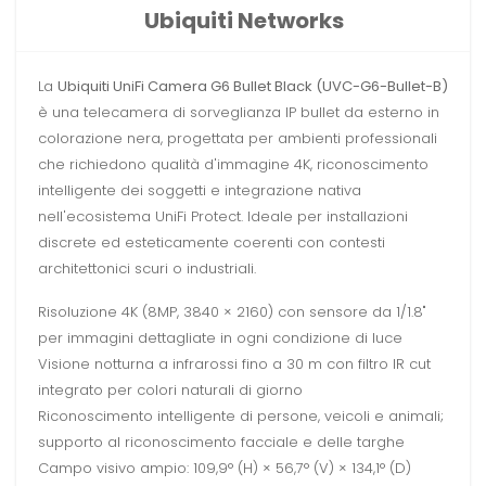
Ubiquiti Networks
La
Ubiquiti UniFi Camera G6 Bullet Black (UVC-G6-Bullet-B)
è una telecamera di sorveglianza IP bullet da esterno in
colorazione nera, progettata per ambienti professionali
che richiedono qualità d'immagine 4K, riconoscimento
intelligente dei soggetti e integrazione nativa
nell'ecosistema UniFi Protect. Ideale per installazioni
discrete ed esteticamente coerenti con contesti
architettonici scuri o industriali.
Risoluzione 4K (8MP, 3840 × 2160) con sensore da 1/1.8"
per immagini dettagliate in ogni condizione di luce
Visione notturna a infrarossi fino a 30 m con filtro IR cut
integrato per colori naturali di giorno
Riconoscimento intelligente di persone, veicoli e animali;
supporto al riconoscimento facciale e delle targhe
Campo visivo ampio: 109,9° (H) × 56,7° (V) × 134,1° (D)