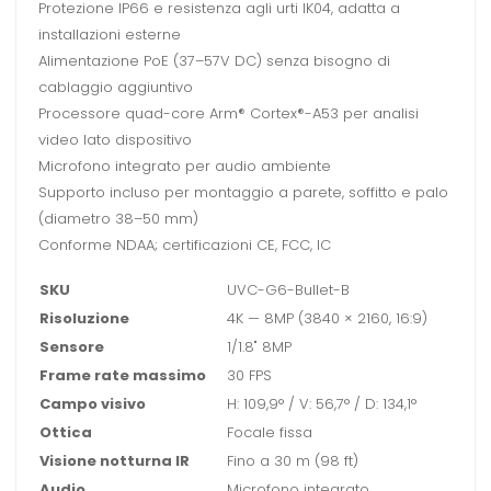
Protezione IP66 e resistenza agli urti IK04, adatta a
installazioni esterne
Alimentazione PoE (37–57V DC) senza bisogno di
cablaggio aggiuntivo
Processore quad-core Arm® Cortex®-A53 per analisi
video lato dispositivo
Microfono integrato per audio ambiente
Supporto incluso per montaggio a parete, soffitto e palo
(diametro 38–50 mm)
Conforme NDAA; certificazioni CE, FCC, IC
SKU
UVC-G6-Bullet-B
Risoluzione
4K — 8MP (3840 × 2160, 16:9)
Sensore
1/1.8" 8MP
Frame rate massimo
30 FPS
Campo visivo
H: 109,9° / V: 56,7° / D: 134,1°
Ottica
Focale fissa
Visione notturna IR
Fino a 30 m (98 ft)
Audio
Microfono integrato