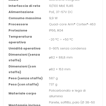
Interfaccia di rete
10/100 MbE RJ45
Alimentazione
PoE, 37–57V DC
Consumo massimo
9,9 W
Processore
Quad-core Arm® Cortex®-A53
Protezione
IP66, IK04
Temperatura
-20 °C ÷ +50 °C
operativa
Umidità operativa
0–90% senza condensa
Dimensioni (senza
⌀82 × 88,8 mm
staffa)
Dimensioni (con
⌀82 × 153 mm
staffa)
Peso (senza staffa)
587 g
Peso (con staffa)
737 g
Policarbonato e lega di
Materiale corpo
alluminio
Parete, soffitto, palo (Ø 38–50
Montaggio incluso