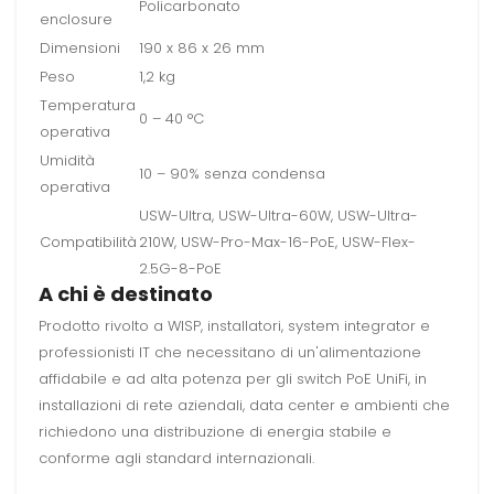
Policarbonato
enclosure
Dimensioni
190 x 86 x 26 mm
Peso
1,2 kg
Temperatura
0 – 40 °C
operativa
Umidità
10 – 90% senza condensa
operativa
USW-Ultra, USW-Ultra-60W, USW-Ultra-
Compatibilità
210W, USW-Pro-Max-16-PoE, USW-Flex-
2.5G-8-PoE
A chi è destinato
Prodotto rivolto a WISP, installatori, system integrator e
professionisti IT che necessitano di un'alimentazione
affidabile e ad alta potenza per gli switch PoE UniFi, in
installazioni di rete aziendali, data center e ambienti che
richiedono una distribuzione di energia stabile e
conforme agli standard internazionali.