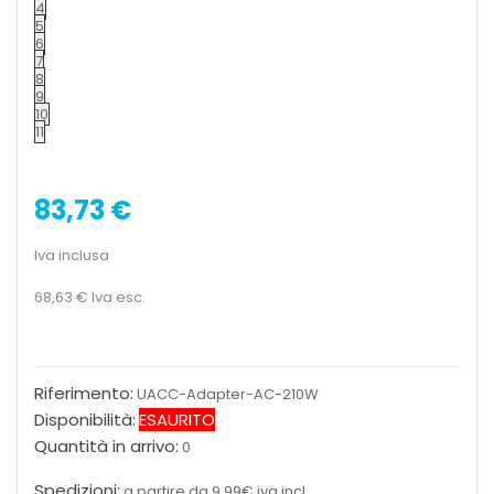
4
5
6
7
8
9
10
11
83,73 €
Iva inclusa
68,63 €
Iva esc.
Riferimento:
UACC-Adapter-AC-210W
Disponibilità:
ESAURITO
Quantità in arrivo:
0
Spedizioni:
a partire da 9,99€ iva incl.