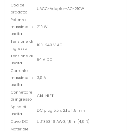
Codice
UACC-Adapter-AC-210W
prodotto
Potenza
massima in
210 W
uscita
Tensione di
100–240 V AC
ingresso
Tensione di
54 V DC
uscita
Corrente
massima in
3,9 A
uscita
Connettore
C14 INLET
di ingresso
Spina di
DC plug 5,5 x 2,1 x 11,5 mm
uscita
Cavo DC
UL11353 16 AWG, 1,5 m (4,9 ft)
Materiale