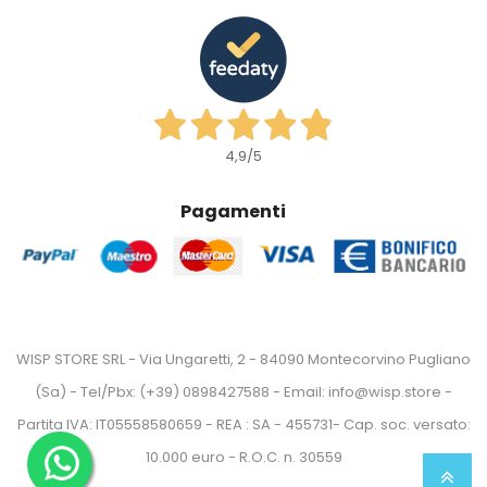
4,9
/5
Pagamenti
WISP STORE SRL - Via Ungaretti, 2 - 84090 Montecorvino Pugliano
(Sa) - Tel/Pbx: (+39) 0898427588 - Email: info@wisp.store -
Partita IVA: IT05558580659 - REA : SA - 455731- Cap. soc. versato:
10.000 euro - R.O.C. n. 30559