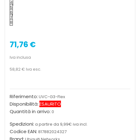
4
5
6
7
8
71,76 €
Iva inclusa
58,82 €
Iva esc.
Riferimento:
UVC-G3-Flex
Disponibilità:
ESAURITO
Quantità in arrivo:
0
Spedizioni:
a partire da 9,99€ iva incl.
Codice EAN:
817882024327
Brand:
Ubiquiti Networks