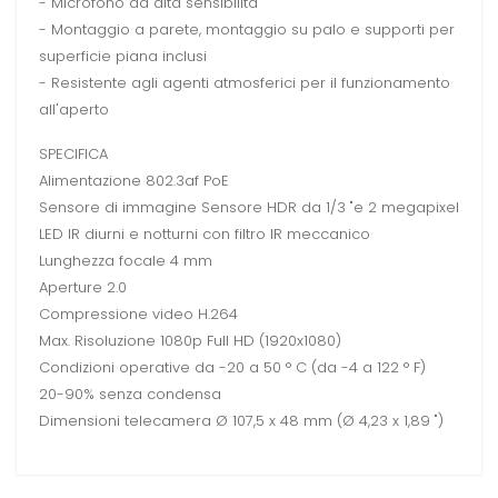
- Microfono ad alta sensibilità
- Montaggio a parete, montaggio su palo e supporti per
superficie piana inclusi
- Resistente agli agenti atmosferici per il funzionamento
all'aperto
SPECIFICA
Alimentazione 802.3af PoE
Sensore di immagine Sensore HDR da 1/3 "e 2 megapixel
LED IR diurni e notturni con filtro IR meccanico
Lunghezza focale 4 mm
Aperture 2.0
Compressione video H.264
Max. Risoluzione 1080p Full HD (1920x1080)
Condizioni operative da -20 a 50 ° C (da -4 a 122 ° F)
20-90% senza condensa
Dimensioni telecamera Ø 107,5 x 48 mm (Ø 4,23 x 1,89 ")