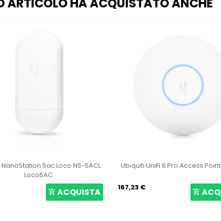
O ARTICOLO HA ACQUISTATO ANCHE
i NanoStation 5ac Loco NS-5ACL
Ubiquiti UniFi 6 Pro Access Poin
Loco5AC
167,23 €
ACQUISTA
ACQ