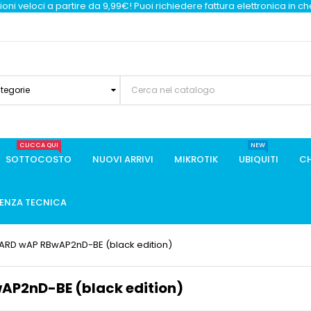
oni veloci a partire da 9,99€! Puoi richiedere fattura elettronica in c
ategorie
CLICCA QUI
NEW
SOTTOCOSTO
NUOVI ARRIVI
MIKROTIK
UBIQUITI
CH
TENZA TECNICA
OARD wAP RBwAP2nD-BE (black edition)
AP2nD-BE (black edition)