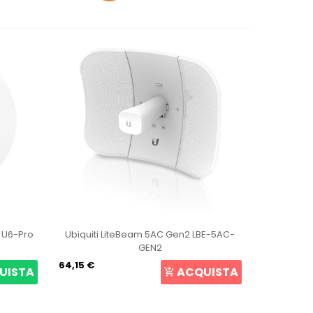
t U6-Pro
Ubiquiti LiteBeam 5AC Gen2 LBE-5AC-
Ubiqui
GEN2
64,15 €
105,69 €
UISTA
ACQUISTA