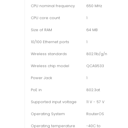
CPU nominal frequency
650 MHz
CPU core count
1
Size of RAM
64 MB
10/100 Ethernet ports
1
Wireless standards
802.11b/g/n
Wireless chip model
QCA9533
Power Jack
1
PoE in
802.3at
Supported input voltage
11 V - 57 V
Operating System
RouterOS
Operating temperature
-40C to