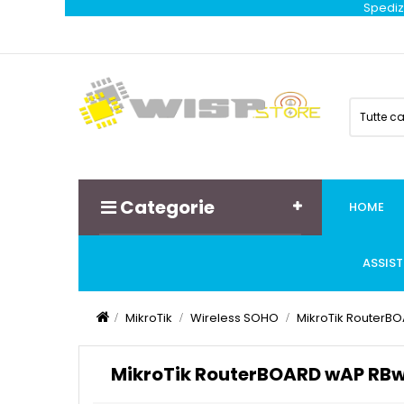
Spedizi
Tutte c
Categorie
HOME
ASSIS
MikroTik
Wireless SOHO
MikroTik RouterB
MikroTik RouterBOARD wAP RBw