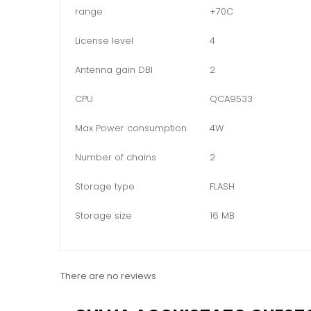
range
+70C
License level
4
Antenna gain DBI
2
CPU
QCA9533
Max Power consumption
4W
Number of chains
2
Storage type
FLASH
Storage size
16 MB
There are no reviews