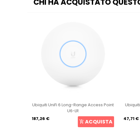
CHI HA ACQUISTATO QUEST
int U6+
Ubiquiti UniFi 6 Long-Range Access Point
Ubiquit
U6-LR
187,26 €
47,71 €
CQUISTA
ACQUISTA