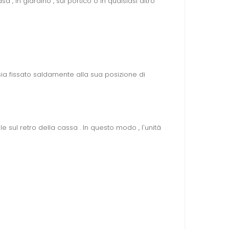
 , in giardino , sul portico o in qualsiasi altro
sia fissato saldamente alla sua posizione di
le sul retro della cassa . In questo modo , l'unità