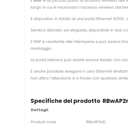
Il
WAP
è un piccolo punto di accesso wireless alle inte
luogo in cui è necessario l'accesso wireless dal te
Il dispositivo è dotato di una porta Ethernet 10/100 , 
Sembra discreto ed elegante, disponibile in due col
Il WAP è resistente alle intemperie e può essere fis
montaggio .
La porta inferiore può anche essere fissato con una
È anche possibile eseguire il cavo Ethernet direttamen
non attira l'attenzione e si fonde con qualsiasi ambi
Specifiche del prodotto RBwAP2
Dettagli
Product code
RBwAP2nD