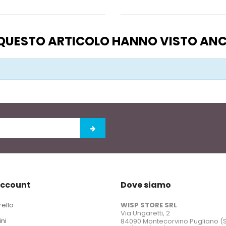
O QUESTO ARTICOLO HANNO VISTO AN
account
Dove siamo
rello
WISP STORE SRL
Via Ungaretti, 2
ini
84090 Montecorvino Pugliano (