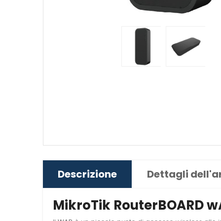
Descrizione
Dettagli dell'a
MikroTik RouterBOARD w