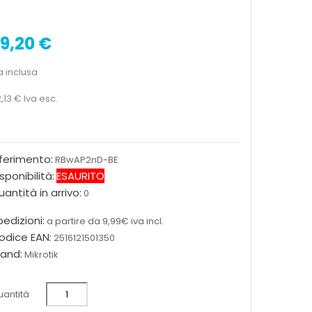
9,20 €
a inclusa
,13 €
Iva esc.
iferimento:
RBwAP2nD-BE
sponibilità:
ESAURITO
antità in arrivo:
0
edizioni:
a partire da 9,99€ iva incl.
odice EAN:
2516121501350
rand:
Mikrotik
antità