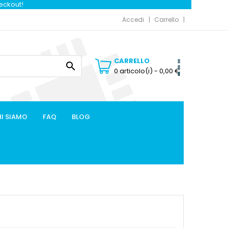
heckout!
Accedi
Carrello
CARRELLO

0 articolo(i)
- 0,00 €
I SIAMO
FAQ
BLOG