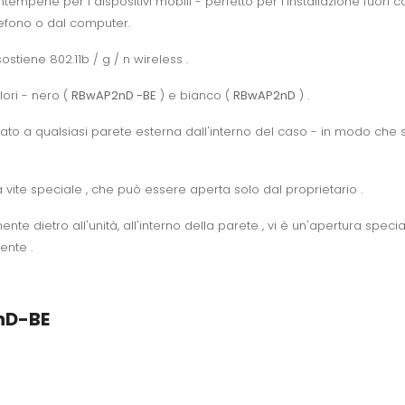
mperie per i dispositivi mobili - perfetto per l'installazione fuori casa
lefono o dal computer.
sostiene 802.11b / g / n wireless .
ori - nero (
RBwAP2nD -BE
) e bianco (
RBwAP2nD
) .
sato a qualsiasi parete esterna dall'interno del caso - in modo che 
 vite speciale , che può essere aperta solo dal proprietario .
te dietro all'unità, all'interno della parete , vi è un'apertura specia
ente .
nD-BE