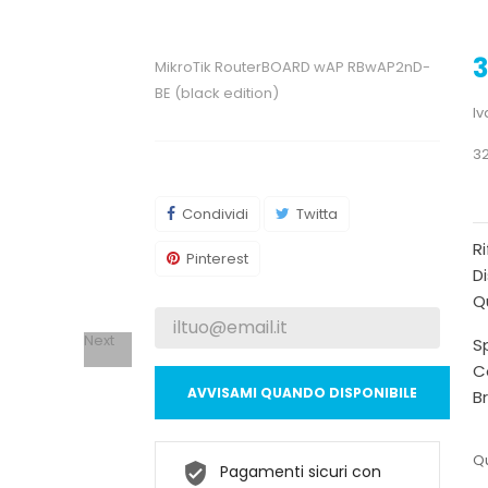
3
MikroTik RouterBOARD wAP RBwAP2nD-
BE (black edition)
Iv
32
Condividi
Twitta
R
Pinterest
Di
Qu
Next
Sp
C
AVVISAMI QUANDO DISPONIBILE
B
Qu
Pagamenti sicuri con