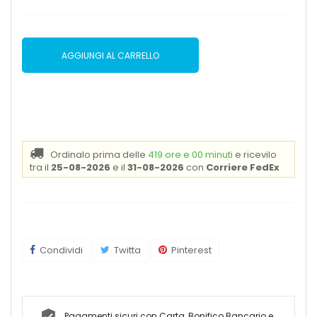
AGGIUNGI AL CARRELLO
Ordinalo prima delle
419 ore e 00 minuti
e ricevilo
tra il
25-08-2026
e il
31-08-2026
con
Corriere FedEx
Condividi
Twitta
Pinterest
Pagamenti sicuri con Carta, Bonifico Bancario e