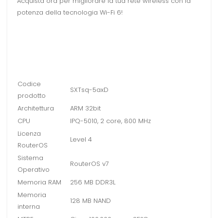
Acquista ora per migliorare la tua rete wireless con la
potenza della tecnologia Wi-Fi 6!
Codice
SXTsq-5axD
prodotto
Architettura
ARM 32bit
CPU
IPQ-5010, 2 core, 800 MHz
Licenza
Level 4
RouterOS
Sistema
RouterOS v7
Operativo
Memoria RAM
256 MB DDR3L
Memoria
128 MB NAND
interna