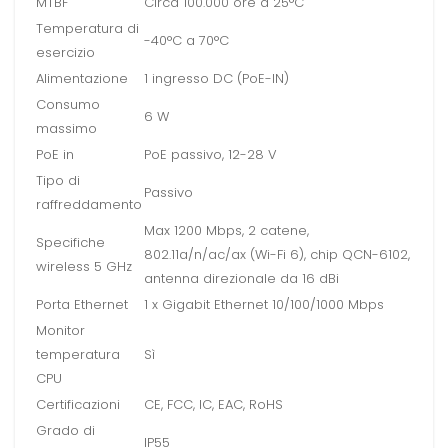
MTBF
Circa 100.000 ore a 25°C
Temperatura di
-40°C a 70°C
esercizio
Alimentazione
1 ingresso DC (PoE-IN)
Consumo
6 W
massimo
PoE in
PoE passivo, 12-28 V
Tipo di
Passivo
raffreddamento
Max 1200 Mbps, 2 catene,
Specifiche
802.11a/n/ac/ax (Wi-Fi 6), chip QCN-6102,
wireless 5 GHz
antenna direzionale da 16 dBi
Porta Ethernet
1 x Gigabit Ethernet 10/100/1000 Mbps
Monitor
temperatura
Sì
CPU
Certificazioni
CE, FCC, IC, EAC, RoHS
Grado di
IP55