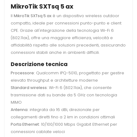
MikroTik SXTsq 5 ax
Il
MikroTik SXTsq 5 ax
è un dispositivo wireless outdoor
compatto, ideale per connessioni punto-punto e client
CPE. Grazie all'integrazione della tecnologia Wi-Fi 6
(802.11ax), offre una maggiore efficienza, velocità e
affidabilità rispetto alle soluzioni precedenti, assicurando
connessioni stabili anche in ambienti difficili.
Descrizione tecnica
Processore:
Qualcomm IPQ-5010, progettato per gestire
elevato throughput e architetture moderne
Standard wireless:
Wi-Fi 6 (802.11ax), che consente
trasmissione dati su bande da 5 GHz con tecnologia
MIMO
Antenna:
integrata da 16 dBi, direzionale per
collegamenti diretti fino a 2 km in condizioni ottimali
Porta Ethernet:
10/100/1000 Mbps Gigabit Ethernet per
connessioni cablate veloci