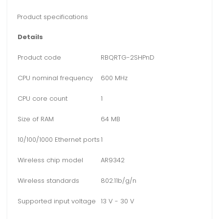
Product specifications
Details
Product code
RBQRTG-2SHPnD
CPU nominal frequency
600 MHz
CPU core count
1
Size of RAM
64 MB
10/100/1000 Ethernet ports
1
Wireless chip model
AR9342
Wireless standards
802.11b/g/n
Supported input voltage
13 V - 30 V