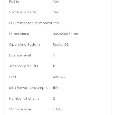
PoE in
Yes
Voltage Monitor
Yes
PCB temperature monitor
Yes
Dimensions
309x230x50mm
Operating System
RouterOS
License level
4
Antenna gain DBI
17
CPU
AR9342
Max Power consumption
11W
Number of chains
2
Storage type
FLASH