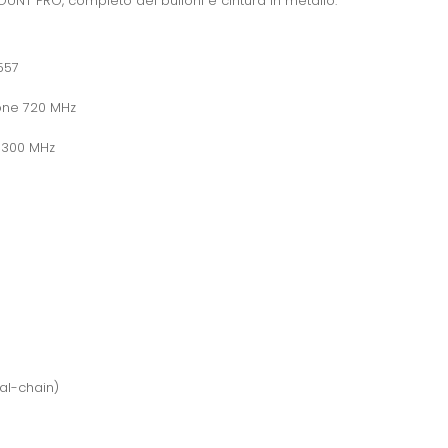
kMOUNT PRO, completo dei bulloni e cintura in metallo.
557
ione 720 MHz
 300 MHz
al-chain)