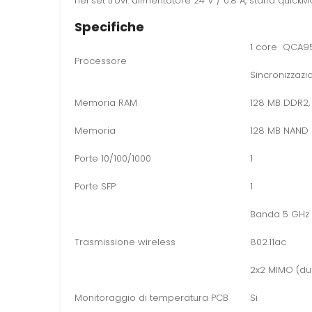
nel set trovi: alimentatore 24 V / 0.8 A, staffa quic
Specifiche
1 core QCA9
Processore
Sincronizzaz
Memoria RAM
128 MB DDR2,
Memoria
128 MB NAND
Porte 10/100/1000
1
Porte SFP
1
Banda 5 GHz
Trasmissione wireless
802.11ac
2x2 MIMO (du
Monitoraggio di temperatura PCB
Si