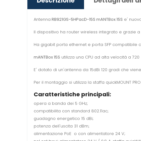
Descrizione
Dettagli dell'a
Antenna
RB921GS-5HPacD-15S mANTBox 15S
e' nuov
Il dispositivo ha router wireless integrato e grazie 
Ha gigabit porta ethernet e porta SFP compatibile
mANTBox 15S
utilizza una CPU ad alta velocità a 720
E' dotato di un'antenna da 15dBi 120 gradi che
viene
Per il montaggio si utilizza la staffa quickMOUNT PRO 
Caratteristiche principali:
opera a banda dei 5 GHz;
compatibilita con standard 802.11ac;
guadagno energetico 15 dBi;
potenza dell'uscita 31 dBm;
alimentazione PoE o con alimentatore 24 V;