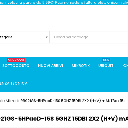
oni veloci a partire da 9,99€! Puoi richiedere fattura elettronica in c
ategorie
CLICCA QUI
NEW
SOTTOCOSTO
NUOVI ARRIVI
MIKROTIK
UBIQUITI
CH
TENZA TECNICA
ale Mikrotik RB921GS-5HPacD-15S 5GHZ 15DBI 2X2 (H+V) mANTBox 15s
B921GS-5HPacD-15S 5GHZ 15DBI 2X2 (H+V) m