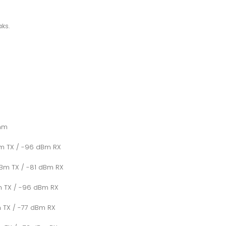
aks.
mm
Bm TX / -96 dBm RX
dBm TX / -81 dBm RX
 TX / -96 dBm RX
 TX / -77 dBm RX