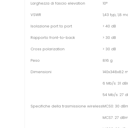
Larghezza di fascio elevation
10°
VSWR
1,43 typ, 1,8 m
Isolazione port to port
> 40 dB
Rapporto front-to-back
> 30 dB
Cross polarization
> 30 dB
Peso
816 g
Dimensioni
140x348x82 
6 Mb/s: 31 d
54 Mb/s: 27 
Specifiche della trasmissione wireless
MCS0: 30 dBm
MCS7: 27 dBm