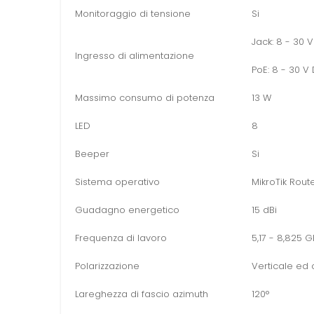
Monitoraggio di tensione
Si
Jack: 8 - 30 
Ingresso di alimentazione
PoE: 8 - 30 V
Massimo consumo di potenza
13 W
LED
8
Beeper
Si
Sistema operativo
MikroTik Route
Guadagno energetico
15 dBi
Frequenza di lavoro
5,17 - 8,825 
Polarizzazione
Verticale ed 
Lareghezza di fascio azimuth
120°