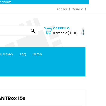
heckout!
Accedi
Carrello
CARRELLO

0 articolo(i)
- 0,00 €
I SIAMO
FAQ
BLOG
ANTBox 15s