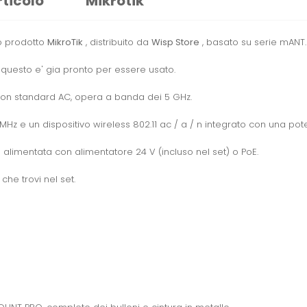
rticolo
Mikrotik
o prodotto
MikroTik
, distribuito da
Wisp Store
, basato su serie mANT.
a questo e' gia pronto per essere usato.
 con standard AC, opera a banda dei 5 GHz.
 MHz e un dispositivo wireless 802.11 ac / a / n integrato con una pot
 alimentata con alimentatore 24 V (incluso nel set) o PoE.
che trovi nel set.