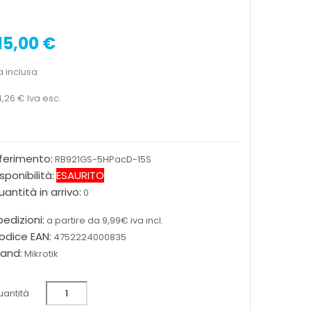
15,00 €
a inclusa
,26 €
Iva esc.
iferimento:
RB921GS-5HPacD-15S
sponibilità:
ESAURITO
antità in arrivo:
0
edizioni:
a partire da 9,99€ iva incl.
odice EAN:
4752224000835
rand:
Mikrotik
antità