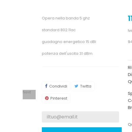
1
Opera nella banda 5 ghz
standard 802.11ac
Iv
guadagno energetico 15 dBi
94
potenza dell'uscita 31 dBm
R
Di
Qu
Condividi
Twitta
Next
Sp
Pinterest
C
B
Qu