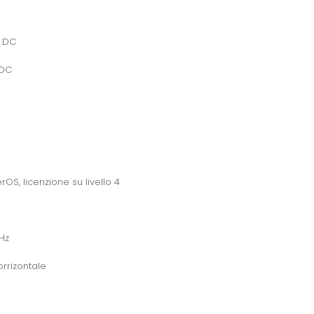
V DC
 DC
rOS, licenzione su livello 4
GHz
orrizontale