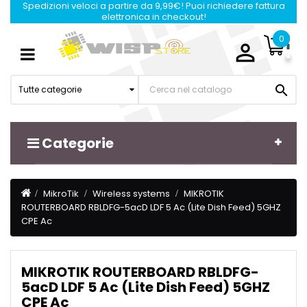
Spedizioni veloci a partire da 9,99€! Puoi richiedere fattura
elettronica in checkout!
0

Navigazione
☰
Toggle

Tutte categorie
Categorie
MikroTik
Wireless systems
MIKROTIK
ROUTERBOARD RBLDFG-5acD LDF 5 Ac (Lite Dish Feed) 5GHZ
CPE Ac
MIKROTIK ROUTERBOARD RBLDFG-
5acD LDF 5 Ac (Lite Dish Feed) 5GHZ
CPE Ac