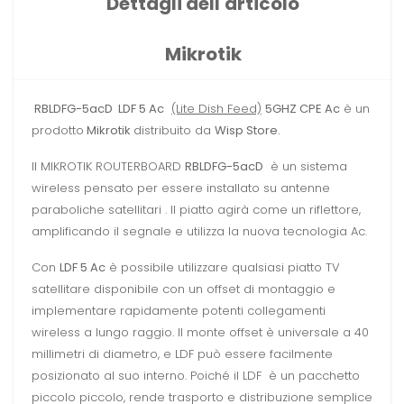
Dettagli dell'articolo
Mikrotik
RBLDFG-5acD LDF 5 Ac
(Lite Dish Feed)
5GHZ CPE Ac
è un
prodotto
Mikrotik
distribuito da
Wisp Store.
Il MIKROTIK ROUTERBOARD
RBLDFG-5acD
è un sistema
wireless pensato per essere installato su antenne
paraboliche satellitari . Il piatto agirà come un riflettore,
amplificando il segnale e utilizza la nuova tecnologia Ac.
Con
LDF 5 Ac
è possibile utilizzare qualsiasi piatto TV
satellitare disponibile con un offset di montaggio e
implementare rapidamente potenti collegamenti
wireless a lungo raggio. Il monte offset è universale a 40
millimetri di diametro, e LDF può essere facilmente
posizionato al suo interno. Poiché il LDF è un pacchetto
piccolo piccolo, rende trasporto e distribuzione semplice