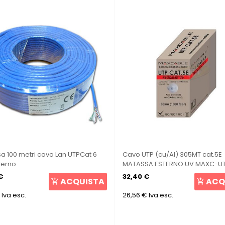
a 100 metri cavo Lan UTPCat 6
Cavo UTP (cu/Al) 305MT cat.5E
terno
MATASSA ESTERNO UV MAXC-U
€
32,40 €
ACQUISTA
ACQ
Iva esc.
26,56 €
Iva esc.