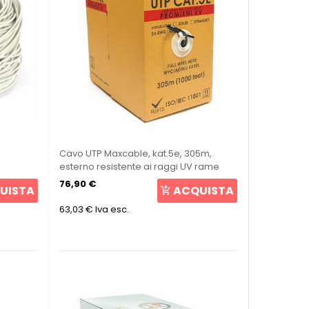
)
Cavo UTP Maxcable, kat.5e, 305m,
esterno resistente ai raggi UV rame
puro
76,90 €
UISTA
ACQUISTA
63,03 €
Iva esc.