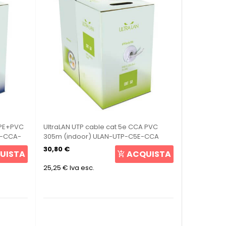
 PE+PVC
UltraLAN UTP cable cat 5e CCA PVC
E-CCA-
305m (indoor) ULAN-UTP-C5E-CCA
30,80 €
UISTA
ACQUISTA
25,25 €
Iva esc.