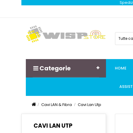
Spedizi
Tutte c
Categorie
HOME
ASSIS
Cavi LAN & Fibra
Cavi Lan Utp
CAVI LAN UTP