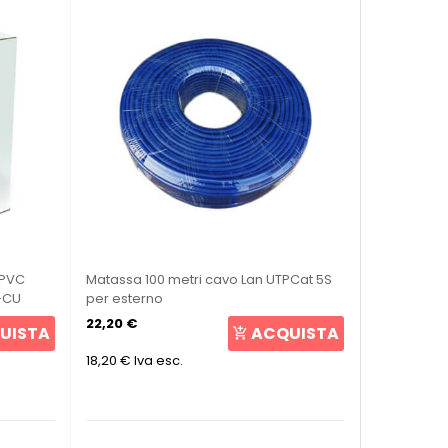
 PVC
Matassa 100 metri cavo Lan UTPCat 5S
-CU
per esterno
22,20 €
UISTA
ACQUISTA
18,20 €
Iva esc.