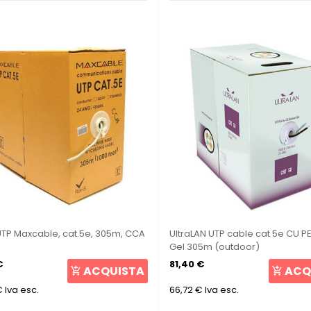
TP Maxcable, cat.5e, 305m, CCA
UltraLAN UTP cable cat 5e CU 
Gel 305m (outdoor)
€
81,40 €
ACQUISTA
ACQ
€
Iva esc.
66,72 €
Iva esc.