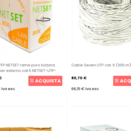
TP NETSET rame puro bobina
Cable Seven UTP cat. 6 (305 m
er esterno cat.5 NETSET-UTP-
05
€
80,70 €
ACQUISTA
ACQ
€
Iva esc.
66,15 €
Iva esc.