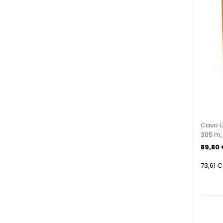
Cavo U
305 m,
89,80 
73,61 €