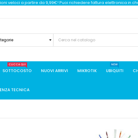
oni veloci a partire da 9,99€! Puoi richiedere fattura elettronica in c
ategorie
CLICCA QUI
NEW
SOTTOCOSTO
NUOVI ARRIVI
MIKROTIK
UBIQUITI
CH
TENZA TECNICA