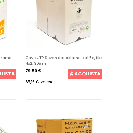
m rame
Cavo UTP Seven per esterno, kat 5e, filo
4x2, 305 m
79,50 €
UISTA
ACQUISTA
65,16 €
Iva esc.