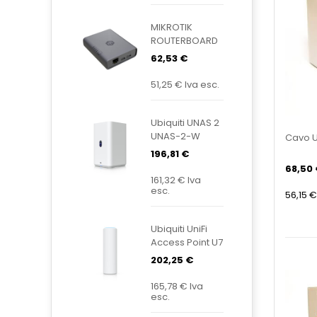
MIKROTIK
ROUTERBOARD
KNOT
62,53 €
Embedded
LTE4 EC25-
51,25 €
Iva esc.
EU&KNE
Ubiquiti UNAS 2
UNAS-2-W
Cavo U
196,81 €
68,50
161,32 €
Iva
esc.
56,15 €
Ubiquiti UniFi
Access Point U7
Mesh U7-Mesh
202,25 €
165,78 €
Iva
esc.