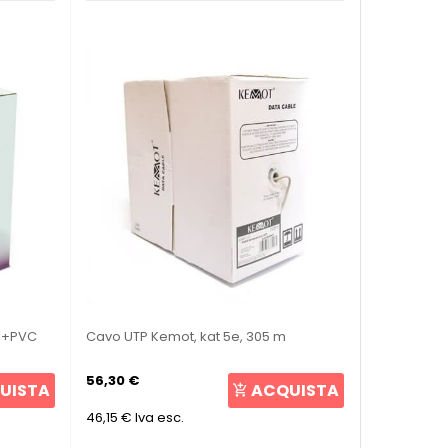
PE+PVC
Cavo UTP Kemot, kat 5e, 305 m
56,30 €
UISTA
ACQUISTA
46,15 €
Iva esc.