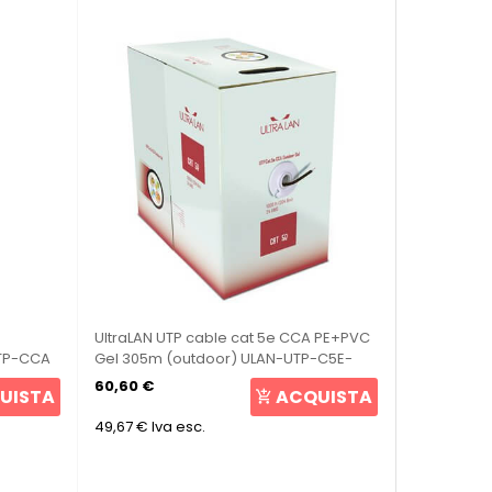
UltraLAN UTP cable cat 5e CCA PE+PVC
TP-CCA
Gel 305m (outdoor) ULAN-UTP-C5E-
CCA-PEG
60,60 €
UISTA
ACQUISTA
49,67 €
Iva esc.