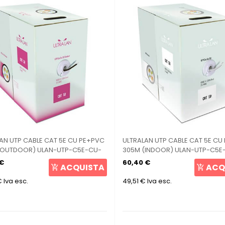
AN UTP CABLE CAT 5E CU PE+PVC
ULTRALAN UTP CABLE CAT 5E CU
(OUTDOOR) ULAN-UTP-C5E-CU-
305M (INDOOR) ULAN-UTP-C5E
 €
60,40 €
ACQUISTA
ACQ
€
Iva esc.
49,51 €
Iva esc.