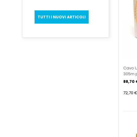
TUTTI I NUOVI ARTICOLI
Cavo U
305m p
ZEW-3
88,70 
72,70 