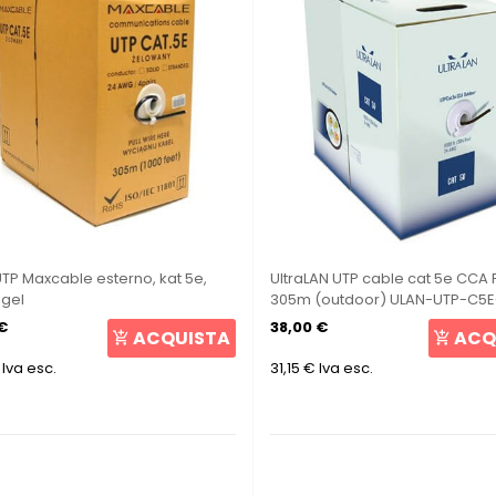
TP Maxcable esterno, kat 5e,
UltraLAN UTP cable cat 5e CCA
 gel
305m (outdoor) ULAN-UTP-C5
PE
€
38,00 €
ACQUISTA
ACQ
Iva esc.
31,15 €
Iva esc.