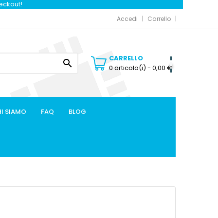
heckout!
Accedi
Carrello
CARRELLO

0 articolo(i)
- 0,00 €
I SIAMO
FAQ
BLOG