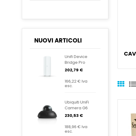
NUOVI ARTICOLI
CAV
Unifi Device
Bridge Pro
Sector UDB-
202,79 €
Pro-Sector
166,22 €
Iva
esc.
Ubiquiti UniFi
Camera G6
Dome Black
230,53 €
UVC-G6-
Dome-B
188,96 €
Iva
esc.