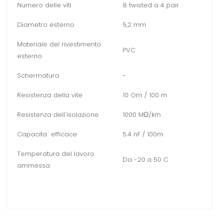
Numero delle viti
8 twisted a 4 pair
Diametro esterno
5,2 mm
Materiale del rivestimento
PVC
esterno
Schermatura
-
Resistenza della vite
10 Om / 100 m
Resistenza dell'isolazione
1000 MΩ/km
Capacita` efficace
5.4 nF / 100m
Temperatura del lavoro
Da -20 a 50 C
ammessa