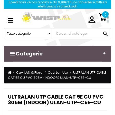
Spedizioni veloci a partire da 9,99€! Puoi richiedere fattura
elettronica in checkout!
0

Navigazione
☰
Toggle

Tutte categorie
Categorie
Cavi LAN & Fibra
Cavi Lan Utp
ULTRALAN UTP CABLE
CAT 5E CU PVC 305M (INDOOR) ULAN-UTP-C5E-CU
ULTRALAN UTP CABLE CAT 5E CU PVC
305M (INDOOR) ULAN-UTP-C5E-CU