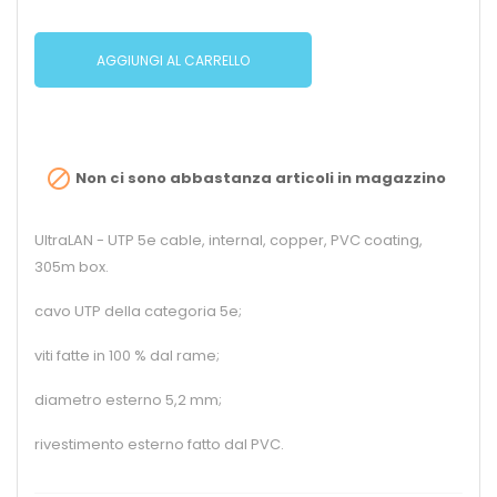
AGGIUNGI AL CARRELLO

Non ci sono abbastanza articoli in magazzino
UltraLAN - UTP 5e cable, internal, copper, PVC coating,
305m box.
cavo UTP della categoria 5e;
viti fatte in 100 % dal rame;
diametro esterno 5,2 mm;
rivestimento esterno fatto dal PVC.