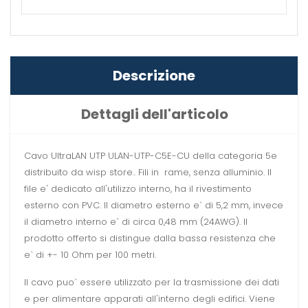
Descrizione
Dettagli dell'articolo
Cavo UltraLAN UTP ULAN-UTP-C5E-CU della categoria 5e
distribuito da wisp store.. Fili in rame, senza alluminio. Il
file e' dedicato all'utilizzo interno, ha il rivestimento
esterno con PVC. Il diametro esterno e` di 5,2 mm, invece
il diametro interno e` di circa 0,48 mm (24AWG). Il
prodotto offerto si distingue dalla bassa resistenza che
e` di +- 10 Ohm per 100 metri.
Il cavo puo` essere utilizzato per la trasmissione dei dati
e per alimentare apparati all'interno degli edifici. Viene