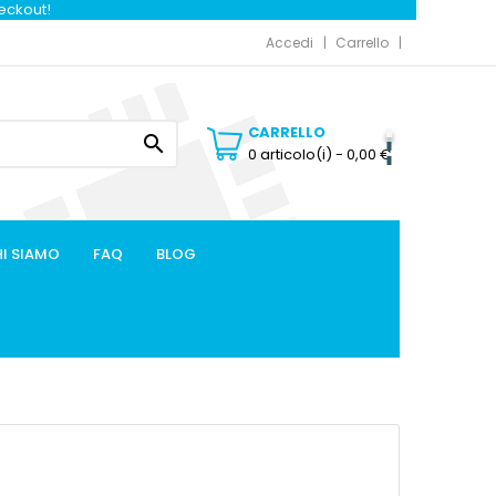
heckout!
Accedi
Carrello
CARRELLO

0 articolo(i)
- 0,00 €
I SIAMO
FAQ
BLOG