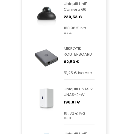
Ubiquiti UniFi
Camera G6
Dome Black
230,53 €
UVC-G6-
Dome-B
188,96 €
Iva
esc.
MIKROTIK
ROUTERBOARD
KNOT
62,53 €
Embedded
LTE4 EC25-
51,25 €
Iva esc.
EU&KNE
Ubiquiti UNAS 2
UNAS-2-W
196,81 €
161,32 €
Iva
esc.
Ubiquiti UniFi