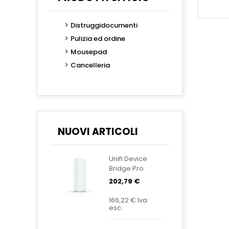
Distruggidocumenti
Pulizia ed ordine
Mousepad
Cancelleria
NUOVI ARTICOLI
Unifi Device
Bridge Pro
Sector UDB-
202,79 €
Pro-Sector
166,22 €
Iva
esc.