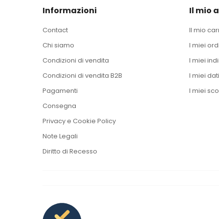
Informazioni
Il mio 
Contact
Il mio car
Chi siamo
I miei ord
Condizioni di vendita
I miei indi
Condizioni di vendita B2B
I miei dat
Pagamenti
I miei sco
Consegna
Privacy e Cookie Policy
Note Legali
Diritto di Recesso