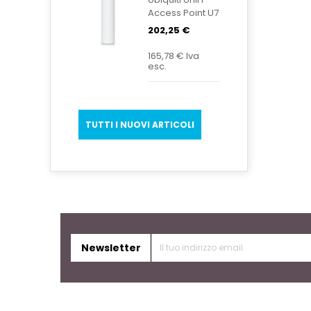
Access Point U7
Mesh U7-Mesh
202,25 €
165,78 €
Iva
esc.
TUTTI I NUOVI ARTICOLI
Newsletter