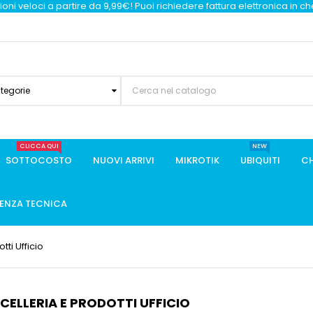
oni veloci a partire da 9,99€! Puoi richiedere fattura elettronica in c
ategorie
CLICCA QUI
NEW
SOTTOCOSTO
NUOVI ARRIVI
MIKROTIK
UBIQUITI
CH
TENZA TECNICA
tti Ufficio
CELLERIA E PRODOTTI UFFICIO