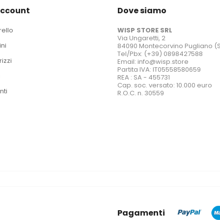
account
Dove siamo
rello
WISP STORE SRL
Via Ungaretti, 2
ini
84090 Montecorvino Pugliano (
Tel/Pbx: (+39) 0898427588
rizzi
Email: info@wisp.store
Partita IVA: IT05558580659
i
REA : SA - 455731
Cap. soc. versato: 10.000 euro
nti
R.O.C. n. 30559
Pagamenti