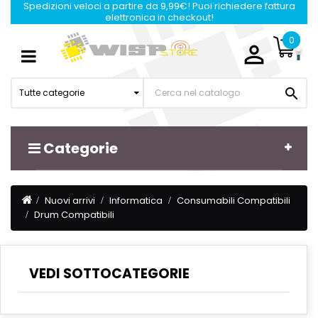
Spedizioni veloci a partire da 9,99€! Puoi richiedere fattura
elettronica in checkout!
0

Navigazione
☰
Toggle

Tutte categorie
Categorie
Nuovi arrivi
Informatica
Consumabili Compatibili
Drum Compatibili
VEDI SOTTOCATEGORIE