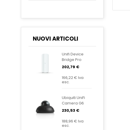
NUOVI ARTICOLI
Unifi Device
Bridge Pro
Sector UDB-
202,79 €
Pro-Sector
166,22 €
Iva
esc.
Ubiquiti UniFi
Camera G6
Dome Black
230,53 €
UVC-G6-
Dome-B
188,96 €
Iva
esc.