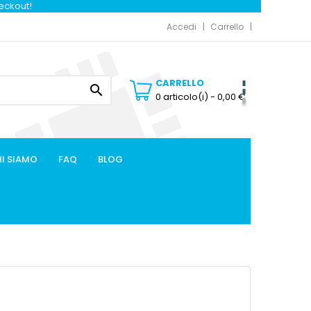
heckout!
Accedi
Carrello
CARRELLO

0 articolo(i)
- 0,00 €
I SIAMO
FAQ
BLOG