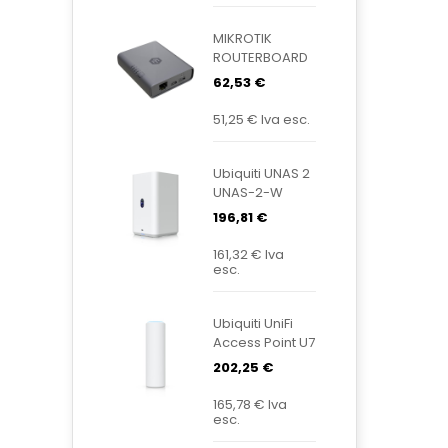
MIKROTIK
ROUTERBOARD
KNOT
62,53 €
Embedded
LTE4 EC25-
51,25 €
Iva esc.
EU&KNE
Ubiquiti UNAS 2
UNAS-2-W
196,81 €
161,32 €
Iva
esc.
Ubiquiti UniFi
Access Point U7
Mesh U7-Mesh
202,25 €
165,78 €
Iva
esc.