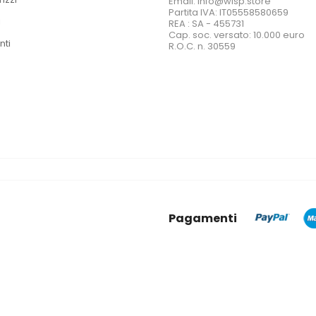
Email: info@wisp.store
Partita IVA: IT05558580659
i
REA : SA - 455731
Cap. soc. versato: 10.000 euro
nti
R.O.C. n. 30559
Pagamenti