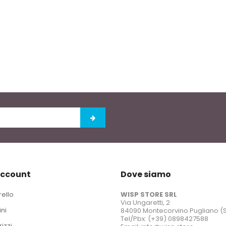
account
Dove siamo
rello
WISP STORE SRL
Via Ungaretti, 2
ini
84090 Montecorvino Pugliano (
Tel/Pbx: (+39) 0898427588
rizzi