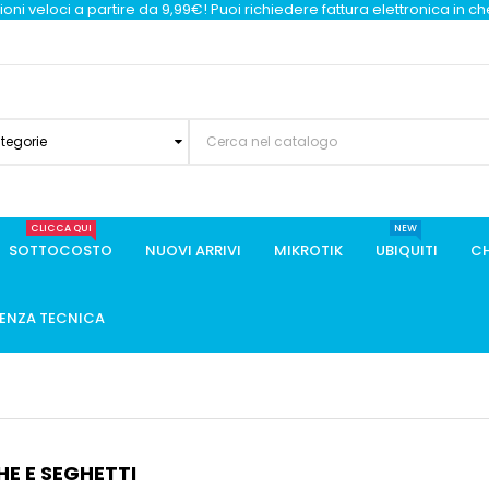
oni veloci a partire da 9,99€! Puoi richiedere fattura elettronica in c
ategorie
CLICCA QUI
NEW
SOTTOCOSTO
NUOVI ARRIVI
MIKROTIK
UBIQUITI
CH
TENZA TECNICA
HE E SEGHETTI