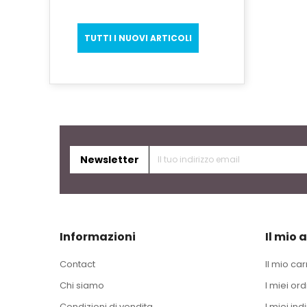
TUTTI I NUOVI ARTICOLI
Newsletter
Informazioni
Il mio 
Contact
Il mio car
Chi siamo
I miei ord
Condizioni di vendita
I miei indi