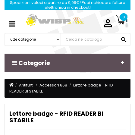
Spedizioni veloci a partire da 9,99€! Puoi richiedere fattura
elettronica in checkout!
0

Navigazione
☰
Toggle

Tutte categorie
Categorie
Antifurti
Accessori 868
Lettore badge - RFID
READER BI STABILE
Lettore badge - RFID READER BI
STABILE