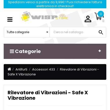
Spedizioni veloci a partire da 9,99€! Puoi richiedere fattura
elettronica in checkout!
0

Navigazione
☰
Toggle

Tutte categorie
Categorie
Antifurti
Accessori 433
Rilevatore di Vibrazioni -
Safe X Vibrazione
Rilevatore di Vibrazioni - Safe X
Vibrazione