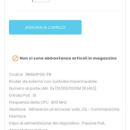
AGGIUNGI AL CARRELLO

Non ci sono abbastanza articoli in magazzino
Codice : RB960PGS-PB
Router da esterno con custodia impermeabile
Numero di porte LAN : 5x [10/100/1000M (RJ45)]
Entrata PoE : Si
Frequenza della CPU : 800 MHz
Gestione : Attraverso un browser web, CLI - Command Line
Interface
Il tipo di alimentazione del dispositivo : Passive PoE,