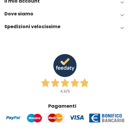
Il mio account

Dove siamo

Spedizioni velocissime

4,9
/5
Pagamenti