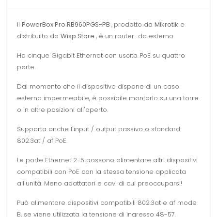
Il
PowerBox Pro RB960PGS-PB
,
prodotto da
Mikrotik
e
distribuito da
Wisp Store
, è un router da esterno.
Ha cinque Gigabit Ethernet con uscita PoE su quattro
porte.
Dal momento che il dispositivo dispone di un caso
esterno impermeabile, è possibile montarlo su una torre
o in altre posizioni all'aperto.
Supporta anche l'input / output passivo o standard
802.3at / af PoE.
Le porte Ethernet 2-5 possono alimentare altri dispositivi
compatibili con PoE con la stessa tensione applicata
all'unità. Meno adattatori e cavi di cui preoccuparsi!
Può alimentare dispositivi compatibili 802.3at e af mode
B, se viene utilizzata la tensione di ingresso 48-57.