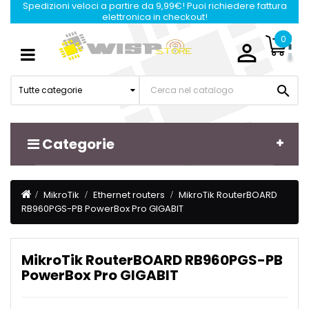
Spedizioni veloci a partire da 9,99€! Puoi richiedere fattura
elettronica in checkout!
0

Navigazione
☰
Toggle

Tutte categorie
Categorie
MikroTik
Ethernet routers
MikroTik RouterBOARD
RB960PGS-PB PowerBox Pro GIGABIT
MikroTik RouterBOARD RB960PGS-PB
PowerBox Pro GIGABIT