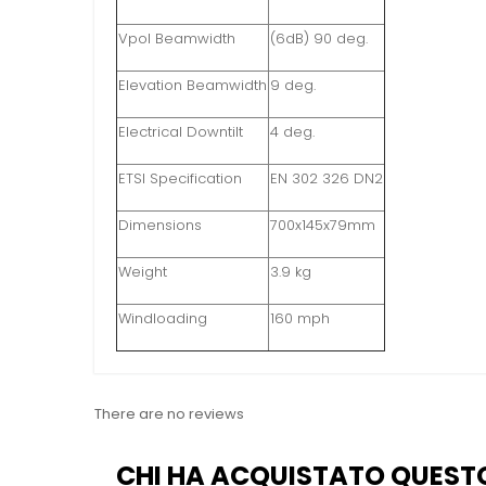
Vpol Beamwidth
(6dB) 90 deg.
Elevation Beamwidth
9 deg.
Electrical Downtilt
4 deg.
ETSI Specification
EN 302 326 DN2
Dimensions
700x145x79mm
Weight
3.9 kg
Windloading
160 mph
There are no reviews
CHI HA ACQUISTATO QUEST