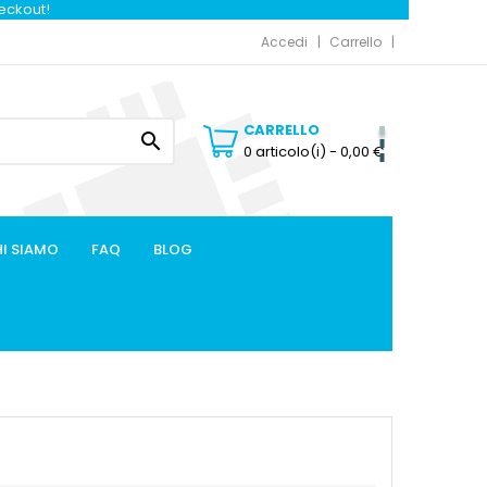
heckout!
Accedi
Carrello
CARRELLO

0 articolo(i)
- 0,00 €
I SIAMO
FAQ
BLOG