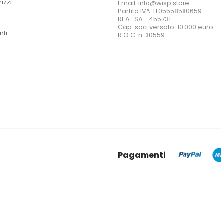
rizzi
Email: info@wisp.store
Partita IVA: IT05558580659
i
REA : SA - 455731
Cap. soc. versato: 10.000 euro
nti
R.O.C. n. 30559
Pagamenti