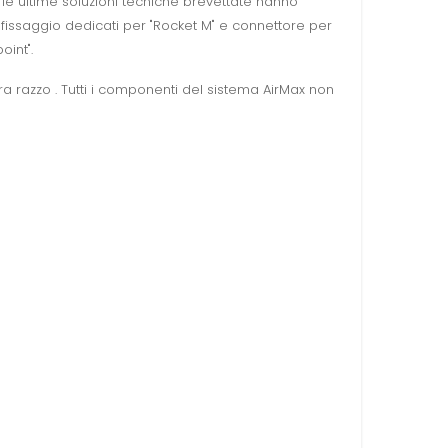
o le ultime soluzioni tecniche brevettate hanno
 fissaggio dedicati per "Rocket M" e connettore per
int".
ra razzo . Tutti i componenti del sistema AirMax non